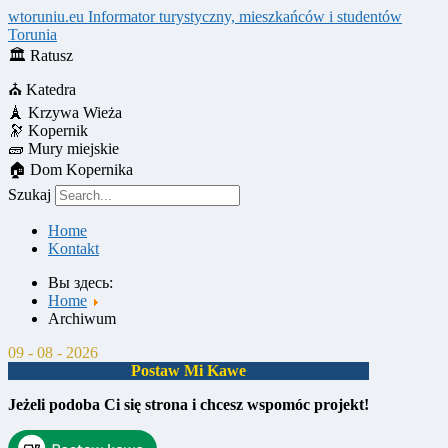
wtoruniu.eu
Informator turystyczny, mieszkańców i studentów
Torunia
🏛
Ratusz
⛪
Katedra
🗼
Krzywa Wieża
🔭
Kopernik
🧱
Mury miejskie
🏠
Dom Kopernika
Szukaj
Home
Kontakt
Вы здесь:
Home
Archiwum
09 - 08 - 2026
Postaw Mi Kawe
Jeżeli podoba Ci się strona i chcesz wspomóc projekt!