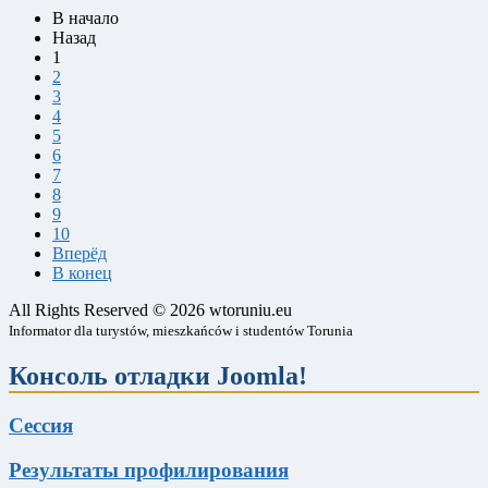
В начало
Назад
1
2
3
4
5
6
7
8
9
10
Вперёд
В конец
All Rights Reserved © 2026 wtoruniu.eu
Informator dla turystów, mieszkańców i studentów Torunia
Консоль отладки Joomla!
Сессия
Результаты профилирования