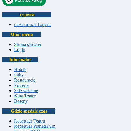
туризм
памятники Торунь
Main menu
Strona główna
Login
Informator
Hotele
Puby
Restauracje
Pizzerie
Sale weselne
Kina Teatry
Baseny
Gdzie spędzić czas
Repertuar Teatru
Repertuar Planetarium