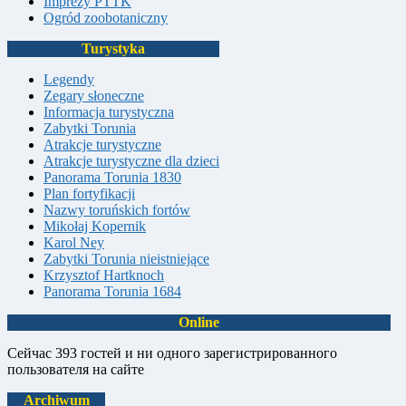
Imprezy PTTK
Ogród zoobotaniczny
Turystyka
Legendy
Zegary słoneczne
Informacja turystyczna
Zabytki Torunia
Atrakcje turystyczne
Atrakcje turystyczne dla dzieci
Panorama Torunia 1830
Plan fortyfikacji
Nazwy toruńskich fortów
Mikołaj Kopernik
Karol Ney
Zabytki Torunia nieistniejące
Krzysztof Hartknoch
Panorama Torunia 1684
Online
Сейчас 393 гостей и ни одного зарегистрированного
пользователя на сайте
Archiwum