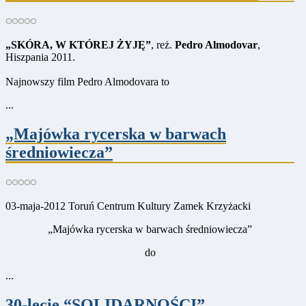
„SKÓRA, W KTÓREJ ŻYJĘ”
, reż.
Pedro Almodovar
,
Hiszpania 2011.
Najnowszy film Pedro Almodovara to
...
„Majówka rycerska w barwach
średniowiecza”
03-maja-2012 Toruń Centrum Kultury Zamek Krzyżacki
„Majówka rycerska w barwach średniowiecza”
do
...
30-lecie “SOLIDARNOŚCI”