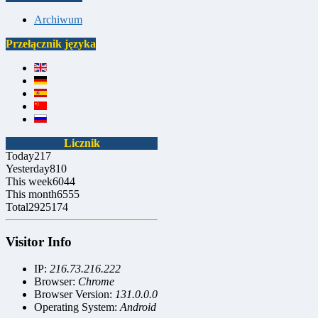
Archiwum
Przełącznik języka
Licznik
Today
217
Yesterday
810
This week
6044
This month
6555
Total
2925174
Visitor Info
IP:
216.73.216.222
Browser:
Chrome
Browser Version:
131.0.0.0
Operating System:
Android