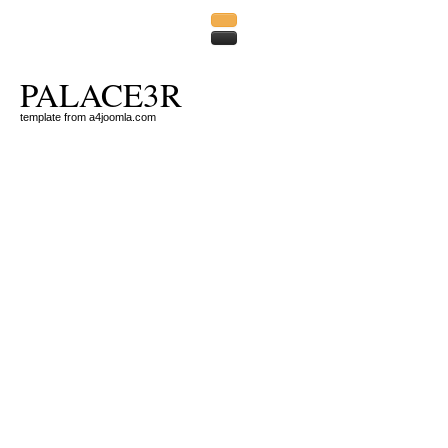
PALACE3R
template from a4joomla.com