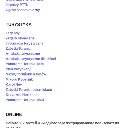
Imprezy PTTK
Ogród zoobotaniczny
TURYSTYKA
Legendy
Zegary słoneczne
Informacja turystyczna
Zabytki Torunia
Atrakcje turystyczne
Atrakcje turystyczne dla dzieci
Panorama Torunia 1830
Plan fortyfikacji
Nazwy toruńskich fortów
Mikołaj Kopernik
Karol Ney
Zabytki Torunia nieistniejące
Krzysztof Hartknoch
Panorama Torunia 1684
ONLINE
Сейчас 117 гостей и ни одного зарегистрированного пользователя