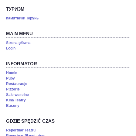
ТУРИЗМ
памятники Торунь
MAIN MENU
Strona główna
Login
INFORMATOR
Hotele
Puby
Restauracje
Pizzerie
Sale weselne
Kina Teatry
Baseny
GDZIE SPĘDZIĆ CZAS
Repertuar Teatru
Repertuar Planetarium