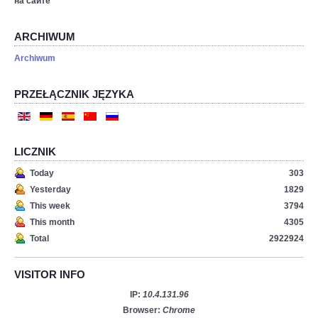
на сайте
ARCHIWUM
Archiwum
PRZEŁĄCZNIK JĘZYKA
LICZNIK
Today
303
Yesterday
1829
This week
3794
This month
4305
Total
2922924
VISITOR INFO
IP:
10.4.131.96
Browser:
Chrome