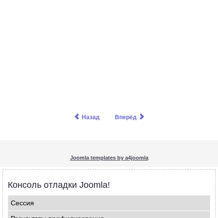
Назад
Вперёд
Joomla templates by a4joomla
Консоль отладки Joomla!
Сессия