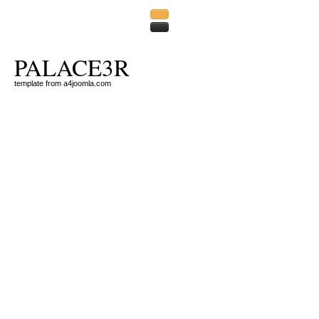
PALACE3R
template from a4joomla.com