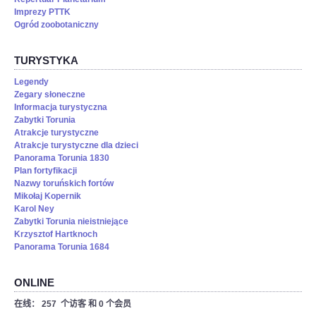
Imprezy PTTK
Ogród zoobotaniczny
TURYSTYKA
Legendy
Zegary słoneczne
Informacja turystyczna
Zabytki Torunia
Atrakcje turystyczne
Atrakcje turystyczne dla dzieci
Panorama Torunia 1830
Plan fortyfikacji
Nazwy toruńskich fortów
Mikołaj Kopernik
Karol Ney
Zabytki Torunia nieistniejące
Krzysztof Hartknoch
Panorama Torunia 1684
ONLINE
在线： 257 个访客 和 0 个会员