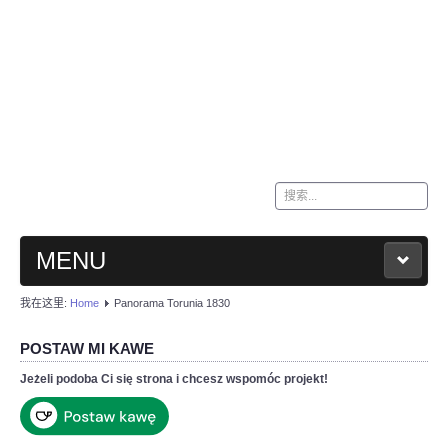
站
内
搜
索
MENU
我在这里:
Home
Panorama Torunia 1830
HOME
POSTAW MI KAWE
KONTAKT
Jeżeli podoba Ci się strona i chcesz wspomóc projekt!