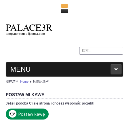
PALACE3R
template from a4joomla.com
站
内
搜
索
MENU
我在这里:
Home
托伦纪念碑
HOME
POSTAW MI KAWE
KONTAKT
Jeżeli podoba Ci się strona i chcesz wspomóc projekt!