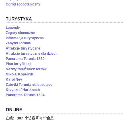
Ogród zoobotaniczny
TURYSTYKA
Legendy
Zegary słoneczne
Informacja turystyczna
Zabytki Torunia
Atrakcje turystyczne
Atrakcje turystyczne dla dzieci
Panorama Torunia 1830
Plan fortyfikacji
Nazwy toruńskich fortów
Mikołaj Kopernik
Karol Ney
Zabytki Torunia nieistniejące
Krzysztof Hartknoch
Panorama Torunia 1684
ONLINE
在线： 307 个访客 和 0 个会员