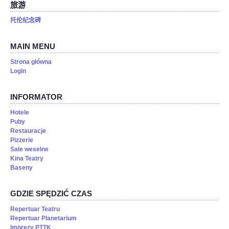
旅游
托伦纪念碑
MAIN MENU
Strona główna
Login
INFORMATOR
Hotele
Puby
Restauracje
Pizzerie
Sale weselne
Kina Teatry
Baseny
GDZIE SPĘDZIĆ CZAS
Repertuar Teatru
Repertuar Planetarium
Imprezy PTTK