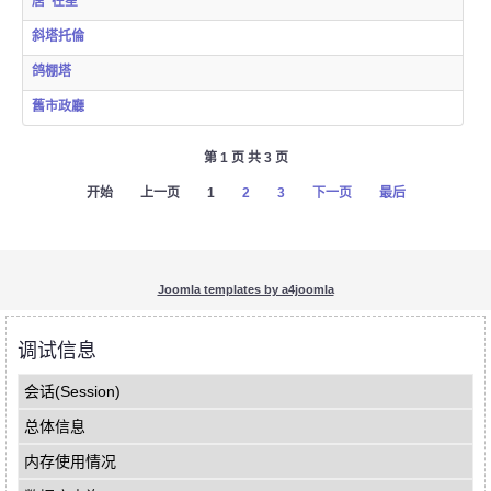
唐“在星”
斜塔托倫
鸽棚塔
舊市政廳
第 1 页 共 3 页
开始
上一页
1
2
3
下一页
最后
Joomla templates by a4joomla
调试信息
会话(Session)
总体信息
内存使用情况