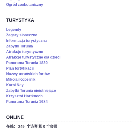
Ogród zoobotaniczny
TURYSTYKA
Legendy
Zegary słoneczne
Informacja turystyczna
Zabytki Torunia
Atrakcje turystyczne
Atrakcje turystyczne dla dzieci
Panorama Torunia 1830
Plan fortyfikacji
Nazwy toruńskich fortów
Mikołaj Kopernik
Karol Ney
Zabytki Torunia nieistniejące
Krzysztof Hartknoch
Panorama Torunia 1684
ONLINE
在线： 249 个访客 和 0 个会员