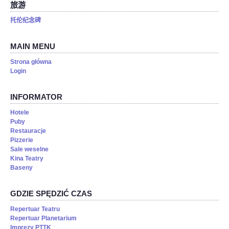
旅游
托伦纪念碑
MAIN MENU
Strona główna
Login
INFORMATOR
Hotele
Puby
Restauracje
Pizzerie
Sale weselne
Kina Teatry
Baseny
GDZIE SPĘDZIĆ CZAS
Repertuar Teatru
Repertuar Planetarium
Imprezy PTTK