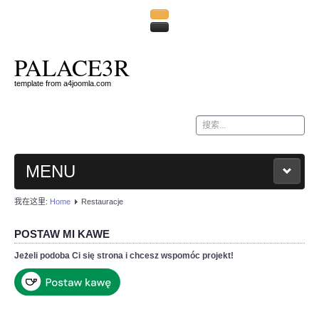
PALACE3R
template from a4joomla.com
站
内
搜
索
MENU
我在这里:
Home
Restauracje
HOME
POSTAW MI KAWE
KONTAKT
Jeżeli podoba Ci się strona i chcesz wspomóc projekt!