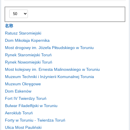
每
页
显
名称
示
Ratusz Staromiejski
条
Dom Mikołaja Kopernika
数
Most drogowy im. Józefa Piłsudskiego w Toruniu
Rynek Staromiejski Toruń
Rynek Nowomiejski Toruń
Most kolejowy im. Ernesta Malinowskiego w Toruniu
Muzeum Techniki i Inżynierii Komunalnej Torunia
Muzeum Okręgowe
Dom Eskenów
Fort IV Twierdzy Toruń
Bulwar Filadelfijski w Toruniu
Aeroklub Toruń
Forty w Toruniu - Twierdza Toruń
Ulica Most Pauliński