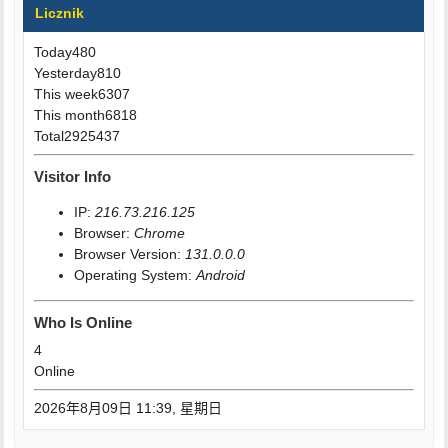
Licznik
Today
480
Yesterday
810
This week
6307
This month
6818
Total
2925437
Visitor Info
IP:
216.73.216.125
Browser:
Chrome
Browser Version:
131.0.0.0
Operating System:
Android
Who Is Online
4
Online
2026年8月09日 11:39, 星期日