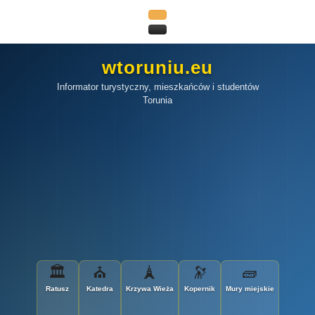
wtoruniu.eu
Informator turystyczny, mieszkańców i studentów
Torunia
🏛
⛪
🗼
🔭
🧱
Ratusz
Katedra
Krzywa Wieża
Kopernik
Mury miejskie