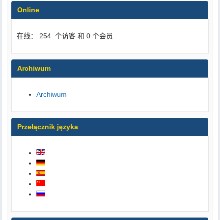
Online
在线： 254 个访客 和 0 个会员
Archiwum
Archiwum
Przełącznik języka