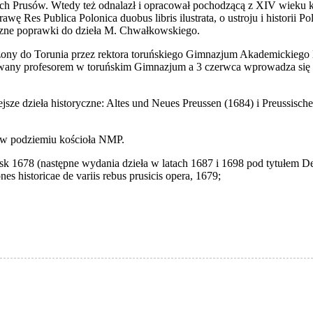
h Prusów. Wtedy też odnalazł i opracował pochodzącą z XIV wieku k
wę Res Publica Polonica duobus libris ilustrata, o ustroju i historii 
czne poprawki do dzieła M. Chwałkowskiego.
zony do Torunia przez rektora toruńskiego Gimnazjum Akademickiego 
nowany profesorem w toruńskim Gimnazjum a 3 czerwca wprowadza się 
jsze dzieła historyczne: Altes und Neues Preussen (1684) i Preussisch
u w podziemiu kościoła NMP.
Lipsk 1678 (następne wydania dzieła w latach 1687 i 1698 pod tytułem D
es historicae de variis rebus prusicis opera, 1679;