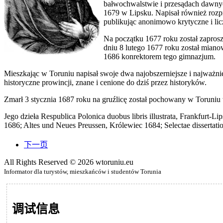
bałwochwalstwie i przesądach dawnyc
1679 w Lipsku. Napisał również rozpra
publikując anonimowo krytyczne i li
Na początku 1677 roku został zapros
dniu 8 lutego 1677 roku został mia
1686 konrektorem tego gimnazjum.
Mieszkając w Toruniu napisał swoje dwa najobszerniejsze i najważnie
historyczne prowincji, znane i cenione do dziś przez historyków.
Zmarł 3 stycznia 1687 roku na gruźlicę został pochowany w Toruni
Jego dzieła Respublica Polonica duobus libris illustrata, Frankfurt-
1686; Altes und Neues Preussen, Królewiec 1684; Selectae dissertation
下一页
All Rights Reserved © 2026 wtoruniu.eu
Informator dla turystów, mieszkańców i studentów Torunia
调试信息