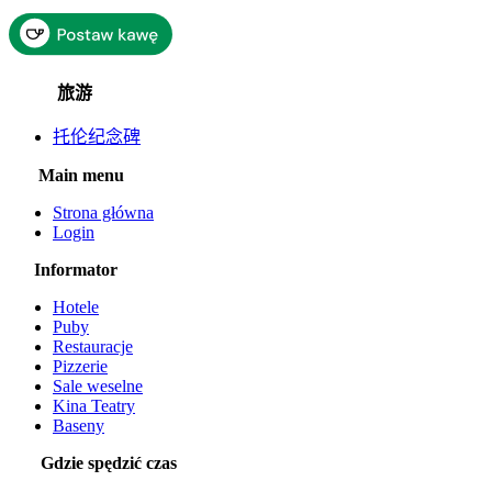
旅游
托伦纪念碑
Main menu
Strona główna
Login
Informator
Hotele
Puby
Restauracje
Pizzerie
Sale weselne
Kina Teatry
Baseny
Gdzie spędzić czas