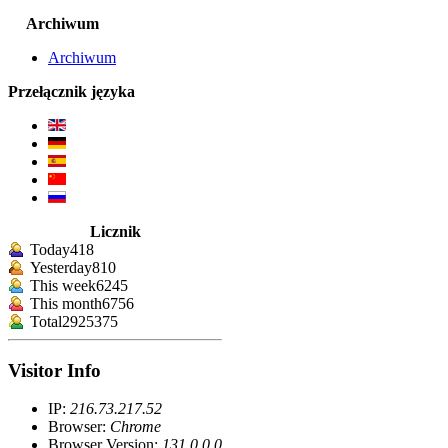
Archiwum
Archiwum
Przełącznik języka
Licznik
Today
418
Yesterday
810
This week
6245
This month
6756
Total
2925375
Visitor Info
IP:
216.73.217.52
Browser:
Chrome
Browser Version:
131.0.0.0