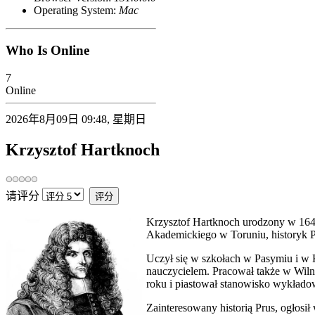
Operating System:
Mac
Who Is Online
7
Online
2026年8月09日 09:48, 星期日
Krzysztof Hartknoch
请评分
Krzysztof Hartknoch urodzony w 1644
Akademickiego w Toruniu, historyk P
Uczył się w szkołach w Pasymiu i w
nauczycielem. Pracował także w Wiln
roku i piastował stanowisko wykłado
Zainteresowany historią Prus, ogłosi