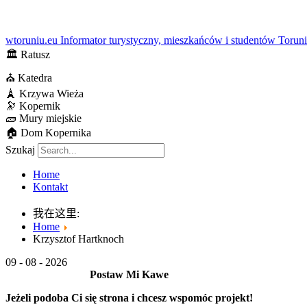
wtoruniu.eu
Informator turystyczny, mieszkańców i studentów Torun
🏛
Ratusz
⛪
Katedra
🗼
Krzywa Wieża
🔭
Kopernik
🧱
Mury miejskie
🏠
Dom Kopernika
Szukaj
Home
Kontakt
我在这里:
Home
Krzysztof Hartknoch
09 - 08 - 2026
Postaw Mi Kawe
Jeżeli podoba Ci się strona i chcesz wspomóc projekt!