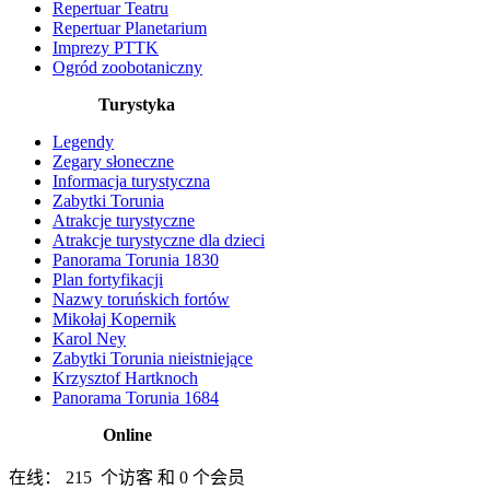
Repertuar Teatru
Repertuar Planetarium
Imprezy PTTK
Ogród zoobotaniczny
Turystyka
Legendy
Zegary słoneczne
Informacja turystyczna
Zabytki Torunia
Atrakcje turystyczne
Atrakcje turystyczne dla dzieci
Panorama Torunia 1830
Plan fortyfikacji
Nazwy toruńskich fortów
Mikołaj Kopernik
Karol Ney
Zabytki Torunia nieistniejące
Krzysztof Hartknoch
Panorama Torunia 1684
Online
在线： 215 个访客 和 0 个会员