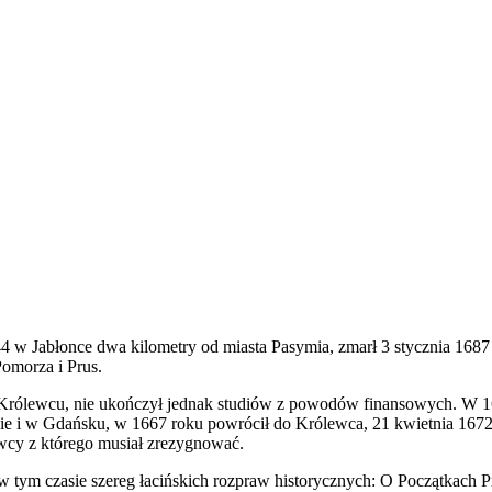
 w Jabłonce dwa kilometry od miasta Pasymia, zmarł 3 stycznia 1687
omorza i Prus.
 Królewcu, nie ukończył jednak studiów z powodów finansowych. W 
ie i w Gdańsku, w 1667 roku powrócił do Królewca, 21 kwietnia 1672 
wcy z którego musiał zrezygnować.
ł w tym czasie szereg łacińskich rozpraw historycznych: O Początkach