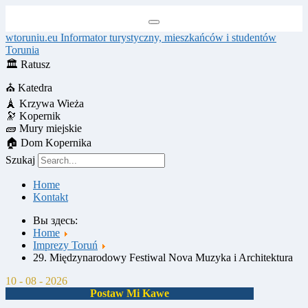
wtoruniu.eu
Informator turystyczny, mieszkańców i studentów
Torunia
🏛
Ratusz
⛪
Katedra
🗼
Krzywa Wieża
🔭
Kopernik
🧱
Mury miejskie
🏠
Dom Kopernika
Szukaj
Home
Kontakt
Вы здесь:
Home
Imprezy Toruń
29. Międzynarodowy Festiwal Nova Muzyka i Architektura
10 - 08 - 2026
Postaw Mi Kawe