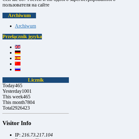
пользователя на сайте
Archiwum
Archiwum
Przełącznik języka
Licznik
Today
465
Yesterday
1001
This week
465
This month
7804
Total
2926423
Visitor Info
IP:
216.73.217.104