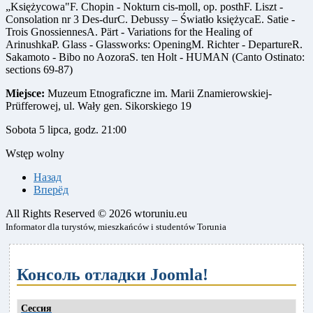
„Księżycowa"F. Chopin - Nokturn cis-moll, op. posthF. Liszt -
Consolation nr 3 Des-durC. Debussy – Światło księżycaE. Satie -
Trois GnossiennesA. Pärt - Variations for the Healing of
ArinushkaP. Glass - Glassworks: OpeningM. Richter - DepartureR.
Sakamoto - Bibo no AozoraS. ten Holt - HUMAN (Canto Ostinato:
sections 69-87)
Miejsce:
Muzeum Etnograficzne im. Marii Znamierowskiej-
Prüfferowej, ul. Wały gen. Sikorskiego 19
Sobota 5 lipca, godz. 21:00
Wstęp wolny
Назад
Вперёд
All Rights Reserved © 2026 wtoruniu.eu
Informator dla turystów, mieszkańców i studentów Torunia
Консоль отладки Joomla!
Сессия