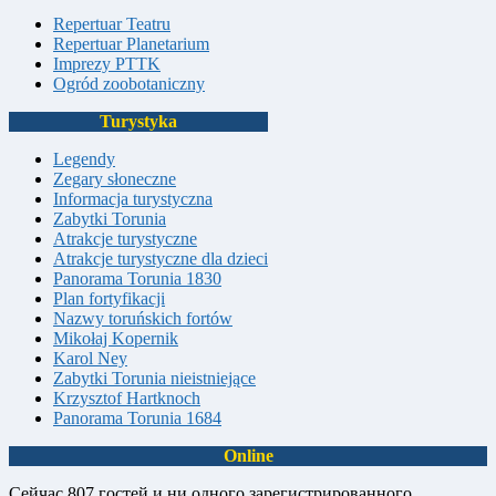
Repertuar Teatru
Repertuar Planetarium
Imprezy PTTK
Ogród zoobotaniczny
Turystyka
Legendy
Zegary słoneczne
Informacja turystyczna
Zabytki Torunia
Atrakcje turystyczne
Atrakcje turystyczne dla dzieci
Panorama Torunia 1830
Plan fortyfikacji
Nazwy toruńskich fortów
Mikołaj Kopernik
Karol Ney
Zabytki Torunia nieistniejące
Krzysztof Hartknoch
Panorama Torunia 1684
Online
Сейчас 807 гостей и ни одного зарегистрированного