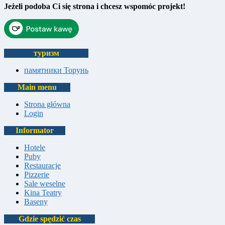
Jeżeli podoba Ci się strona i chcesz wspomóc projekt!
туризм
памятники Торунь
Main menu
Strona główna
Login
Informator
Hotele
Puby
Restauracje
Pizzerie
Sale weselne
Kina Teatry
Baseny
Gdzie spędzić czas