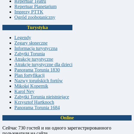
Repertuar Teatru
Repertuar Planetarium
Imprezy PTTK
Ogród zoobotaniczny
Turystyka
Legendy
Zegary słoneczne
Informacja turystyczna
Zabytki Torunia
Atrakcje turystyczne
Atrakcje turystyczne dla dzieci
Panorama Torunia 1830
Plan fortyfikacji
Nazwy toruńskich fortów
Mikołaj Kopernik
Karol Ney
Zabytki Torunia nieistniejące
Krzysztof Hartknoch
Panorama Torunia 1684
Online
Сейчас 730 гостей и ни одного зарегистрированного
пользователя на сайте