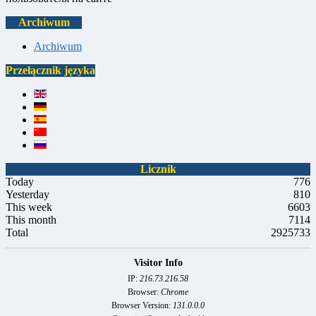
Archiwum
Archiwum
Przełącznik języka
Licznik
Today
776
Yesterday
810
This week
6603
This month
7114
Total
2925733
Visitor Info
IP:
216.73.216.58
Browser:
Chrome
Browser Version:
131.0.0.0