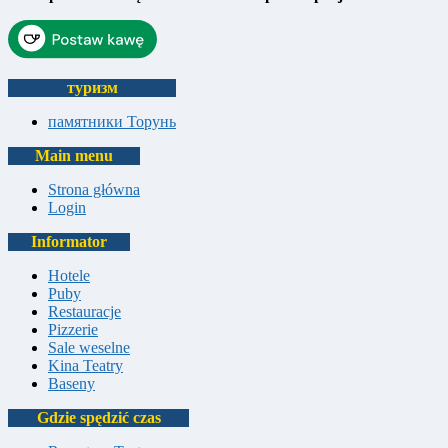
туризм
памятники Торунь
Main menu
Strona główna
Login
Informator
Hotele
Puby
Restauracje
Pizzerie
Sale weselne
Kina Teatry
Baseny
Gdzie spędzić czas