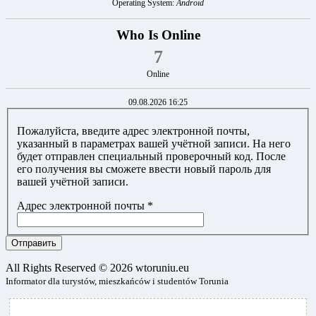
Operating System:
Android
Who Is Online
7
Online
09.08.2026 16:25
Пожалуйста, введите адрес электронной почты,
указанный в параметрах вашей учётной записи. На него
будет отправлен специальный проверочный код. После
его получения вы сможете ввести новый пароль для
вашей учётной записи.
Адрес электронной почты
*
Отправить
All Rights Reserved © 2026 wtoruniu.eu
Informator dla turystów, mieszkańców i studentów Torunia