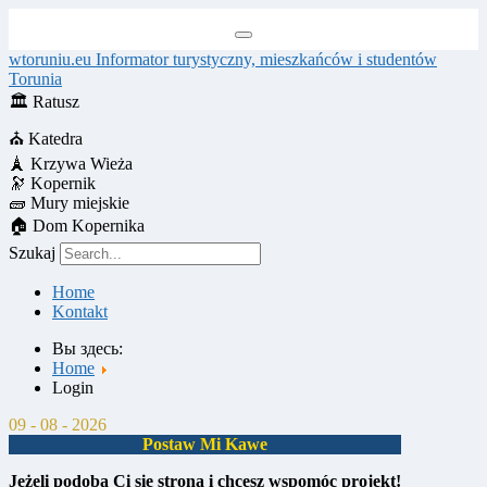
wtoruniu.eu
Informator turystyczny, mieszkańców i studentów
Torunia
🏛
Ratusz
⛪
Katedra
🗼
Krzywa Wieża
🔭
Kopernik
🧱
Mury miejskie
🏠
Dom Kopernika
Szukaj
Home
Kontakt
Вы здесь:
Home
Login
09 - 08 - 2026
Postaw Mi Kawe
Jeżeli podoba Ci się strona i chcesz wspomóc projekt!