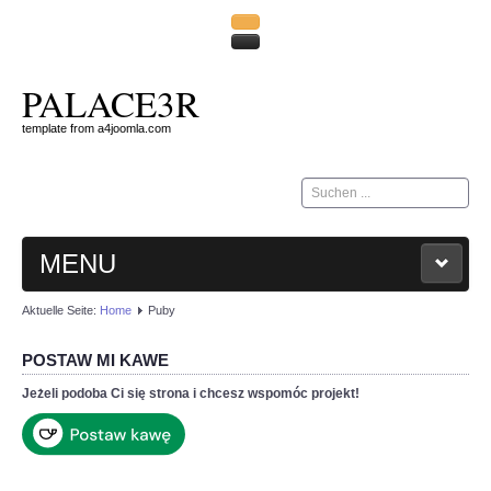
PALACE3R
template from a4joomla.com
Suchen
...
MENU
Aktuelle Seite:
Home
Puby
HOME
POSTAW MI KAWE
KONTAKT
Jeżeli podoba Ci się strona i chcesz wspomóc projekt!