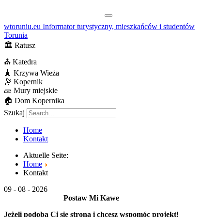
wtoruniu.eu
Informator turystyczny, mieszkańców i studentów
Torunia
🏛
Ratusz
⛪
Katedra
🗼
Krzywa Wieża
🔭
Kopernik
🧱
Mury miejskie
🏠
Dom Kopernika
Szukaj
Home
Kontakt
Aktuelle Seite:
Home
Kontakt
09 - 08 - 2026
Postaw Mi Kawe
Jeżeli podoba Ci się strona i chcesz wspomóc projekt!