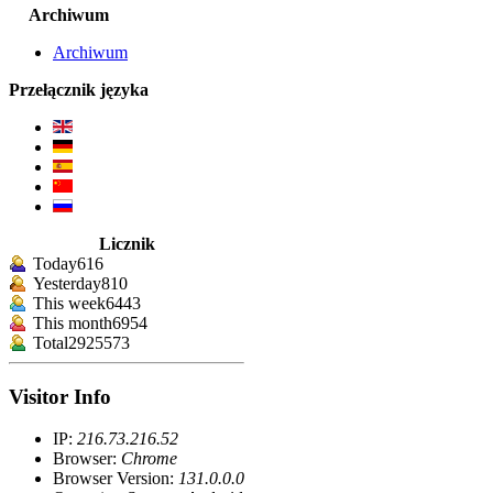
Archiwum
Archiwum
Przełącznik języka
Licznik
Today
616
Yesterday
810
This week
6443
This month
6954
Total
2925573
Visitor Info
IP:
216.73.216.52
Browser:
Chrome
Browser Version:
131.0.0.0