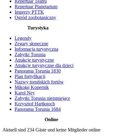
Repertuar Teatru
Repertuar Planetarium
Imprezy PTTK
Ogród zoobotaniczny
Turystyka
Legendy
Zegary słoneczne
Informacja turystyczna
Zabytki Torunia
Atrakcje turystyczne
Atrakcje turystyczne dla dzieci
Panorama Torunia 1830
Plan fortyfikacji
Nazwy toruńskich fortów
Mikołaj Kopernik
Karol Ney
Zabytki Torunia nieistniejące
Krzysztof Hartknoch
Panorama Torunia 1684
Online
Aktuell sind 234 Gäste und keine Mitglieder online