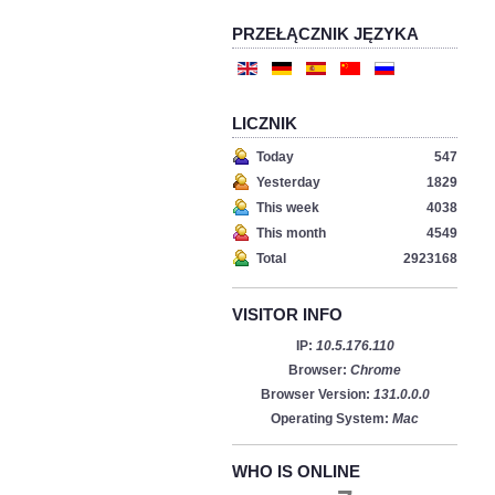
PRZEŁĄCZNIK JĘZYKA
LICZNIK
Today
547
Yesterday
1829
This week
4038
This month
4549
Total
2923168
VISITOR INFO
IP:
10.5.176.110
Browser:
Chrome
Browser Version:
131.0.0.0
Operating System:
Mac
WHO IS ONLINE