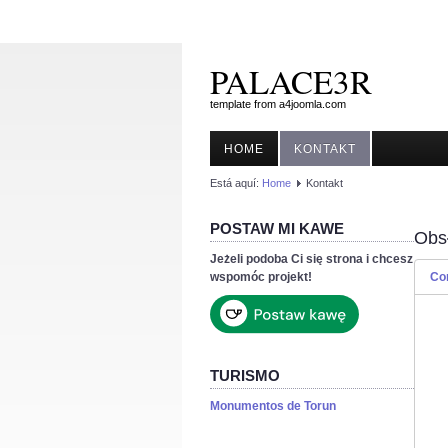
PALACE3R
template from a4joomla.com
HOME
KONTAKT
Está aquí:
Home
Kontakt
POSTAW MI KAWE
Obs
Jeżeli podoba Ci się strona i chcesz
wspomóc projekt!
Co
TURISMO
Monumentos de Torun