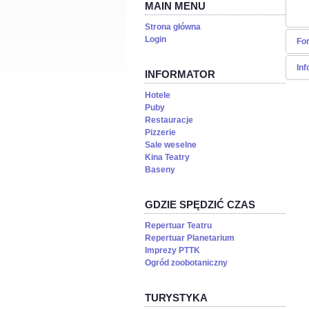
MAIN MENU
Strona główna
Login
For
Inf
En
INFORMATOR
Hotele
Puby
Restauracje
Pizzerie
Sale weselne
Kina Teatry
Baseny
GDZIE SPĘDZIĆ CZAS
Repertuar Teatru
Repertuar Planetarium
Imprezy PTTK
Ogród zoobotaniczny
TURYSTYKA