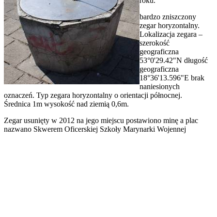
roku.
bardzo zniszczony
zegar horyzontalny.
Lokalizacja zegara –
szerokość
geograficzna
53°0'29.42"N długość
geograficzna
18°36'13.596"E brak
naniesionych
oznaczeń. Typ zegara horyzontalny o orientacji północnej.
Średnica 1m wysokość nad ziemią 0,6m.
Zegar usunięty w 2012 na jego miejscu postawiono minę a plac
nazwano Skwerem Oficerskiej Szkoły Marynarki Wojennej