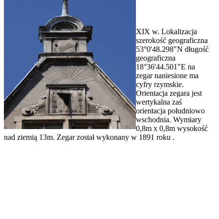
XIX w. Lokalizacja
szerokość geograficzna
53°0'48.298"N długość
geograficzna
18°36'44.501"E na
zegar naniesione ma
cyfry rzymskie.
Orientacja zegara jest
wertykalna zaś
orientacja południowo
wschodnia. Wymiary
0,8m x 0,8m wysokość
nad ziemią 13m. Zegar został wykonany w 1891 roku .