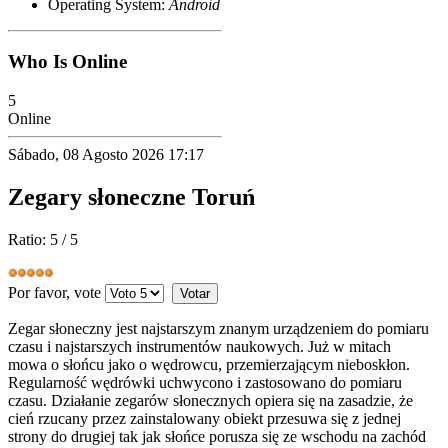
Operating System:
Android
Who Is Online
5
Online
Sábado, 08 Agosto 2026 17:17
Zegary słoneczne Toruń
Ratio:
5
/
5
Por favor, vote
Zegar słoneczny jest najstarszym znanym urządzeniem do pomiaru
czasu i najstarszych instrumentów naukowych. Już w mitach
mowa o słońcu jako o wędrowcu, przemierzającym nieboskłon.
Regularność wędrówki uchwycono i zastosowano do pomiaru
czasu. Działanie zegarów słonecznych opiera się na zasadzie, że
cień rzucany przez zainstalowany obiekt przesuwa się z jednej
strony do drugiej tak jak słońce porusza się ze wschodu na zachód