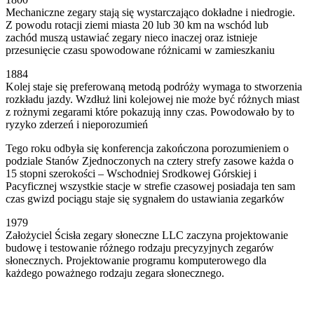
Mechaniczne zegary stają się wystarczająco dokładne i niedrogie.
Z powodu rotacji ziemi miasta 20 lub 30 km na wschód lub
zachód muszą ustawiać zegary nieco inaczej oraz istnieje
przesunięcie czasu spowodowane różnicami w zamieszkaniu
1884
Kolej staje się preferowaną metodą podróży wymaga to stworzenia
rozkładu jazdy. Wzdłuż lini kolejowej nie może być różnych miast
z rożnymi zegarami które pokazują inny czas. Powodowało by to
ryzyko zderzeń i nieporozumień
Tego roku odbyła się konferencja zakończona porozumieniem o
podziale Stanów Zjednoczonych na cztery strefy zasowe każda o
15 stopni szerokości – Wschodniej Srodkowej Górskiej i
Pacyficznej wszystkie stacje w strefie czasowej posiadaja ten sam
czas gwizd pociągu staje się sygnałem do ustawiania zegarków
1979
Założyciel Ścisła zegary słoneczne LLC zaczyna projektowanie
budowę i testowanie różnego rodzaju precyzyjnych zegarów
słonecznych. Projektowanie programu komputerowego dla
każdego poważnego rodzaju zegara słonecznego.