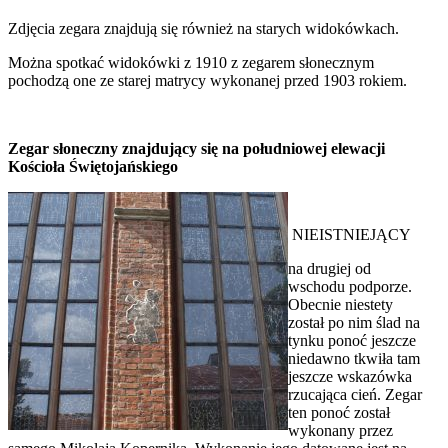
Zdjęcia zegara znajdują się również na starych widokówkach.
Można spotkać widokówki z 1910 z zegarem słonecznym
pochodzą one ze starej matrycy wykonanej przed 1903 rokiem.
Zegar słoneczny znajdujący się na południowej elewacji
Kościoła Świętojańskiego
NIEISTNIEJĄCY
na drugiej od
wschodu podporze.
Obecnie niestety
został po nim ślad na
tynku ponoć jeszcze
niedawno tkwiła tam
jeszcze wskazówka
rzucająca cień. Zegar
ten ponoć został
wykonany przez