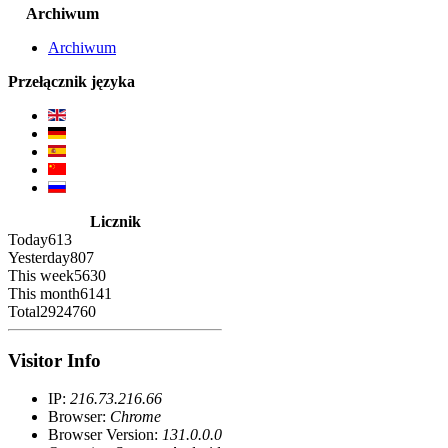
Archiwum
Archiwum
Przełącznik języka
Licznik
Today
613
Yesterday
807
This week
5630
This month
6141
Total
2924760
Visitor Info
IP:
216.73.216.66
Browser:
Chrome
Browser Version:
131.0.0.0