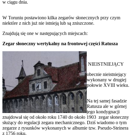
w ciągu dnia.
W Toruniu postawiono kilka zegarów słonecznych przy czym
niektóre z nich już nie istnieją lub są zniszczone.
Znajdują się one w następujących miejscach:
Zegar słoneczny wertykalny na frontowej części Ratusza
NIEISTNIEJĄCY
obecnie nieistniejący
wykonany w drugiej
połowie XVIII wieku.
Na tej samej fasadzie
Ratusza ale w górnej
jego kondygnacji
znajdował się od około roku 1740 do około 1903 zegar słoneczny
służący do regulacji zegara mechanicznego. Dziś wiadomo o tym
zegarze z rysunków wykonanych w albumie tzw. Pseudo-Steinera
z 1756 roku.