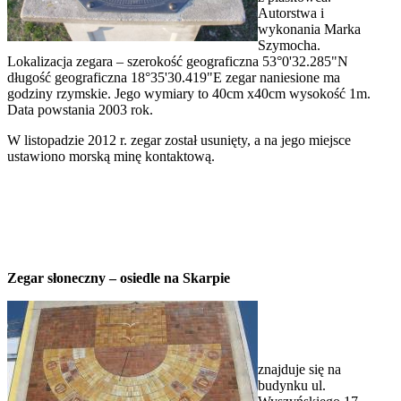
Autorstwa i
wykonania Marka
Szymocha.
Lokalizacja zegara – szerokość geograficzna 53°0'32.285"N
długość geograficzna 18°35'30.419"E zegar naniesione ma
godziny rzymskie. Jego wymiary to 40cm x40cm wysokość 1m.
Data powstania 2003 rok.
W listopadzie 2012 r. zegar został usunięty, a na jego miejsce
ustawiono morską minę kontaktową.
Zegar słoneczny – osiedle na Skarpie
znajduje się na
budynku ul.