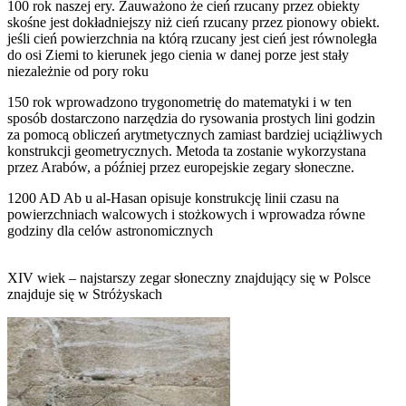
100 rok naszej ery. Zauważono że cień rzucany przez obiekty
skośne jest dokładniejszy niż cień rzucany przez pionowy obiekt.
jeśli cień powierzchnia na którą rzucany jest cień jest równoległa
do osi Ziemi to kierunek jego cienia w danej porze jest stały
niezależnie od pory roku
150 rok wprowadzono trygonometrię do matematyki i w ten
sposób dostarczono narzędzia do rysowania prostych lini godzin
za pomocą obliczeń arytmetycznych zamiast bardziej uciążliwych
konstrukcji geometrycznych. Metoda ta zostanie wykorzystana
przez Arabów, a później przez europejskie zegary słoneczne.
1200 AD Ab u al-Hasan opisuje konstrukcję linii czasu na
powierzchniach walcowych i stożkowych i wprowadza równe
godziny dla celów astronomicznych
XIV wiek – najstarszy zegar słoneczny znajdujący się w Polsce
znajduje się w Stróżyskach