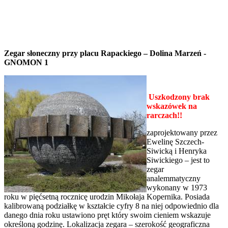
Zegar słoneczny przy placu Rapackiego – Dolina Marzeń -
GNOMON 1
Uszkodzony brak
wskazówek na
rarczach!!
zaprojektowany przez
Ewelinę Szczech-
Siwicką i Henryka
Siwickiego – jest to
zegar
analemmatyczny
wykonany w 1973
roku w pięćsetną rocznicę urodzin Mikołaja Kopernika. Posiada
kalibrowaną podziałkę w kształcie cyfry 8 na niej odpowiednio dla
danego dnia roku ustawiono pręt który swoim cieniem wskazuje
określoną godzinę. Lokalizacja zegara – szerokość geograficzna