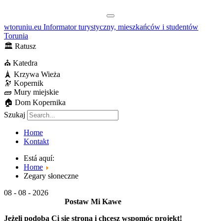
wtoruniu.eu
Informator turystyczny, mieszkańców i studentów
Torunia
🏛
Ratusz
⛪
Katedra
🗼
Krzywa Wieża
🔭
Kopernik
🧱
Mury miejskie
🏠
Dom Kopernika
Szukaj
Home
Kontakt
Está aquí:
Home
Zegary słoneczne
08 - 08 - 2026
Postaw Mi Kawe
Jeżeli podoba Ci się strona i chcesz wspomóc projekt!