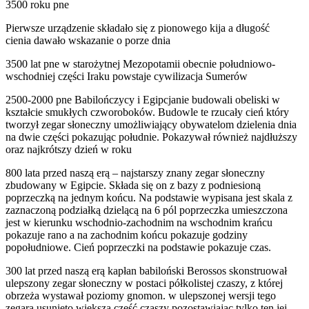
3500 roku pne
Pierwsze urządzenie składało się z pionowego kija a długość
cienia dawało wskazanie o porze dnia
3500 lat pne w starożytnej Mezopotamii obecnie południowo-
wschodniej części Iraku powstaje cywilizacja Sumerów
2500-2000 pne Babilończycy i Egipcjanie budowali obeliski w
kształcie smukłych czworoboków. Budowle te rzucały cień który
tworzył zegar słoneczny umożliwiający obywatelom dzielenia dnia
na dwie części pokazując południe. Pokazywał również najdłuższy
oraz najkrótszy dzień w roku
800 lata przed naszą erą – najstarszy znany zegar słoneczny
zbudowany w Egipcie. Składa się on z bazy z podniesioną
poprzeczką na jednym końcu. Na podstawie wypisana jest skala z
zaznaczoną podziałką dzielącą na 6 pól poprzeczka umieszczona
jest w kierunku wschodnio-zachodnim na wschodnim krańcu
pokazuje rano a na zachodnim końcu pokazuje godziny
popołudniowe. Cień poprzeczki na podstawie pokazuje czas.
300 lat przed naszą erą kapłan babiloński Berossos skonstruował
ulepszony zegar słoneczny w postaci półkolistej czaszy, z której
obrzeża wystawał poziomy gnomon. w ulepszonej wersji tego
zegara usunięto większą część czaszy pozostawiając tylko ten jej