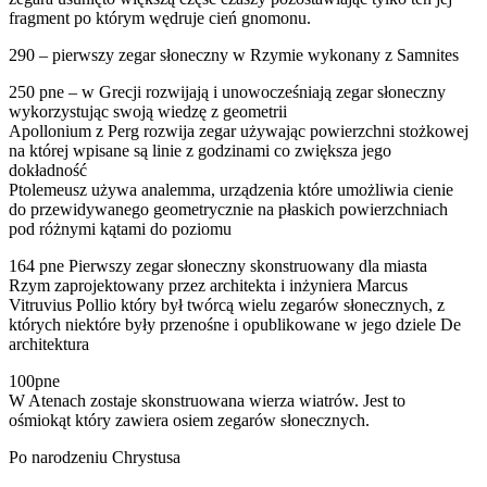
fragment po którym wędruje cień gnomonu.
290 – pierwszy zegar słoneczny w Rzymie wykonany z Samnites
250 pne – w Grecji rozwijają i unowocześniają zegar słoneczny
wykorzystując swoją wiedzę z geometrii
Apollonium z Perg rozwija zegar używając powierzchni stożkowej
na której wpisane są linie z godzinami co zwiększa jego
dokładność
Ptolemeusz używa analemma, urządzenia które umożliwia cienie
do przewidywanego geometrycznie na płaskich powierzchniach
pod różnymi kątami do poziomu
164 pne Pierwszy zegar słoneczny skonstruowany dla miasta
Rzym zaprojektowany przez architekta i inżyniera Marcus
Vitruvius Pollio który był twórcą wielu zegarów słonecznych, z
których niektóre były przenośne i opublikowane w jego dziele De
architektura
100pne
W Atenach zostaje skonstruowana wierza wiatrów. Jest to
ośmiokąt który zawiera osiem zegarów słonecznych.
Po narodzeniu Chrystusa