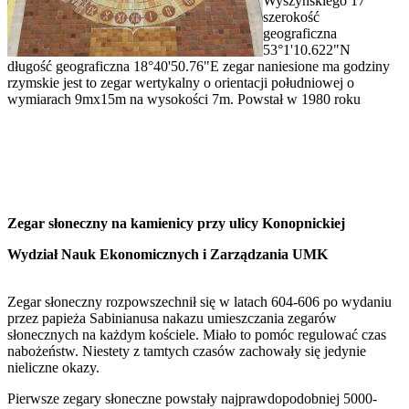
Wyszyńskiego 17
szerokość
geograficzna
53°1'10.622"N
długość geograficzna 18°40'50.76"E zegar naniesione ma godziny
rzymskie jest to zegar wertykalny o orientacji południowej o
wymiarach 9mx15m na wysokości 7m. Powstał w 1980 roku
Zegar słoneczny na kamienicy przy ulicy Konopnickiej
Wydział Nauk Ekonomicznych i Zarządzania UMK
Zegar słoneczny rozpowszechnił się w latach 604-606 po wydaniu
przez papieża Sabinianusa nakazu umieszczania zegarów
słonecznych na każdym kościele. Miało to pomóc regulować czas
nabożeństw. Niestety z tamtych czasów zachowały się jedynie
nieliczne okazy.
Pierwsze zegary słoneczne powstały najprawdopodobniej 5000-