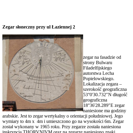
Zegar słoneczny przy ul Łaziennej 2
zegar na fasadzie od
strony Bulwaru
Filadelfijskiego
autorstwa Lecha
Popielowskiego.
Lokalizacja zegara –
szerokość geograficzna
53°0'30.732"N długość
geograficzna
18°36'28.289"E zegar
naniesione ma godziny
arabskie. Jest to zegar wertykalny o orientacji południowej. Jego
wymiary to 4m x 4m i umieszczono go na wysokości 6m. Zegar
został wykonany w 1965 roku. Przy zegarze została naniesiona
inskrypcja THORVNIVM oraz na zegarze naniesiono znaki