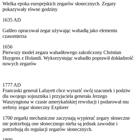
Wielka epoka europejskich zegarów słonecznych. Zegary
pokazywały równe godziny
1635 AD
Galileo opracował zegar używając wahadłą jako elementu
czasomierza
1656
Pierwszy model zegara wahadłowego zakończony Christian
Huygens z Holandi. Wykorzystując wahadło poprawił dokładność
nowych zegarów
1777 AD
Francuski generał Lafayett chce wyrazić swój szacunek i podziw
dla swojego sojusznika i przyjaciela generała Jerzego
Waszyngtona w czasie amerykańskiej rewolucji i podarował mu
srebrny zegar słoneczny Explorer
1700 zegarki mechaniczne zaczynają wypierać zegary słoneczne
nie potrzebują one słonecznego nieba są jednak zawodne i
potrzebują do regulacji zegarów słonecznych.
1800