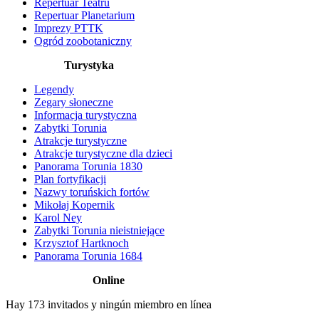
Repertuar Teatru
Repertuar Planetarium
Imprezy PTTK
Ogród zoobotaniczny
Turystyka
Legendy
Zegary słoneczne
Informacja turystyczna
Zabytki Torunia
Atrakcje turystyczne
Atrakcje turystyczne dla dzieci
Panorama Torunia 1830
Plan fortyfikacji
Nazwy toruńskich fortów
Mikołaj Kopernik
Karol Ney
Zabytki Torunia nieistniejące
Krzysztof Hartknoch
Panorama Torunia 1684
Online
Hay 173 invitados y ningún miembro en línea