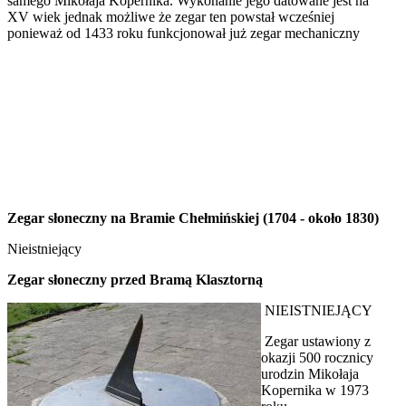
samego Mikołaja Kopernika. Wykonanie jego datowane jest na
XV wiek jednak możliwe że zegar ten powstał wcześniej
ponieważ od 1433 roku funkcjonował już zegar mechaniczny
Zegar słoneczny na Bramie Chełmińskiej (1704 - około 1830)
Nieistniejący
Zegar słoneczny przed Bramą Klasztorną
NIEISTNIEJĄCY
Zegar ustawiony z
okazji 500 rocznicy
urodzin Mikołaja
Kopernika w 1973