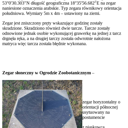
53°0'30.303"N długość geograficzna 18°35'56.682"E na zegar
naniesione oznaczenia arabskie. Typ zegara równikowy orientacja
południowa. Wymiary 5m x 4m – ustawiony na ziemi.
Zegar jest zniszczony pręty wskazujące godzinę zostały
skradzione. Skradziono również dwie tarcze. Tarcze zostały
odnowione jednak osobie wykonującej grawerkę na jednej z tarcz
drgnęła ręka, a na drugiej tarczy została odwrotnie nałożona
matryca więc tarcza została błędnie wykonana.
Zegar słoneczny w Ogrodzie Zoobotanicznym
–
zegar horyzontalny o
orientacji północnej
usytuowany na
postumencie
z piaskowca.