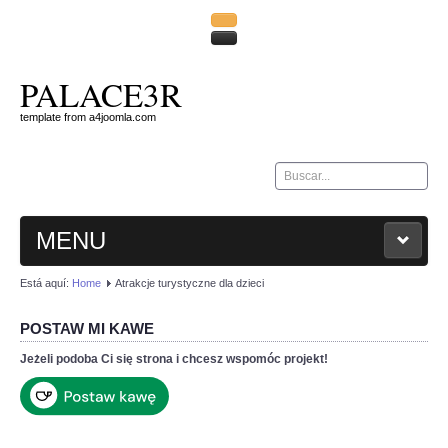
PALACE3R
template from a4joomla.com
Buscar...
MENU
Está aquí:
Home
Atrakcje turystyczne dla dzieci
HOME
POSTAW MI KAWE
KONTAKT
Jeżeli podoba Ci się strona i chcesz wspomóc projekt!