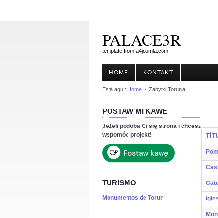
PALACE3R
template from a4joomla.com
HOME
KONTAKT
Está aquí:
Home
Zabytki Torunia
POSTAW MI KAWE
Jeżeli podoba Ci się strona i chcesz
wspomóc projekt!
TÍT
Pomn
Cast
TURISMO
Cate
Monumentos de Torun
Igle
Mona