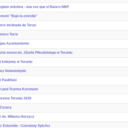
egium máxima - una vez que el Banco NBP
ment "Bajo la estrella"
orre inclinada de Torun
omero Torre
iguo Ayuntamiento
oria mostu im. Józefa Piłsudskiego w Toruniu
 kolejowy w Toruniu
usz Nowomiejski
 Pauliński
el pod Trzema Koronami
orama Torunia 1830
 Cezara
r im. Wilama Horzycy
c Eskenów - Czerwony Spichrz