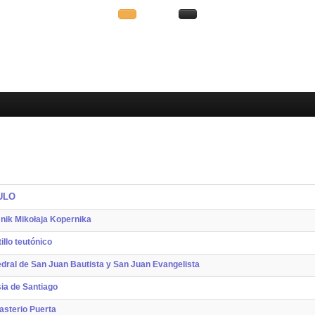
ULO
ik Mikołaja Kopernika
illo teutónico
dral de San Juan Bautista y San Juan Evangelista
sia de Santiago
sterio Puerta