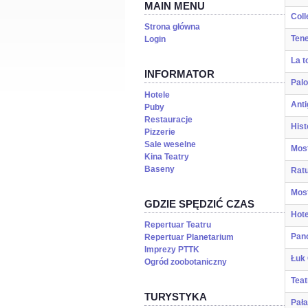
MAIN MENU
Coll
Strona główna
Tene
Login
La t
INFORMATOR
Pal
Hotele
Ant
Puby
Restauracje
Hist
Pizzerie
Sale weselne
Most
Kina Teatry
Baseny
Rat
Most
GDZIE SPĘDZIĆ CZAS
Hot
Repertuar Teatru
Pan
Repertuar Planetarium
Imprezy PTTK
Łuk
Ogród zoobotaniczny
Teat
TURYSTYKA
Pała