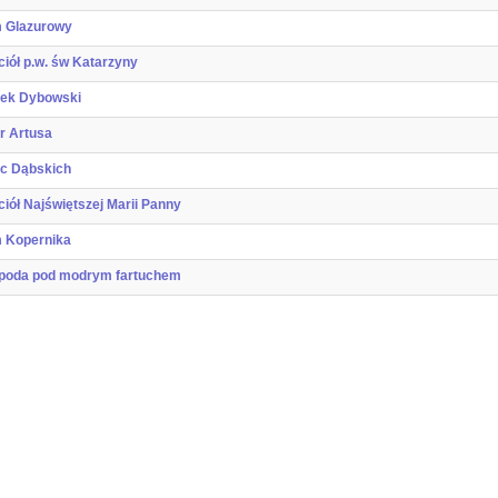
 Glazurowy
iół p.w. św Katarzyny
ek Dybowski
r Artusa
ac Dąbskich
iół Najświętszej Marii Panny
 Kopernika
poda pod modrym fartuchem