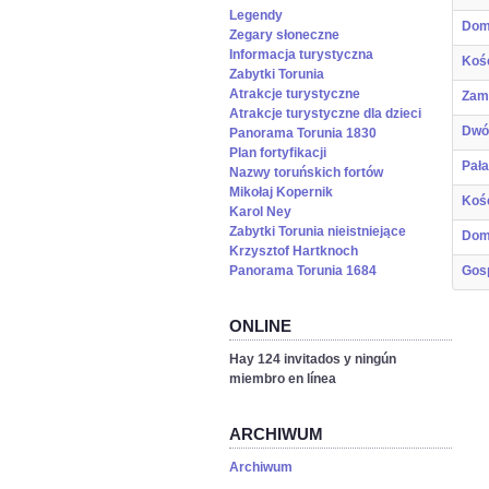
Legendy
Dom
Zegary słoneczne
Informacja turystyczna
Kośc
Zabytki Torunia
Atrakcje turystyczne
Zam
Atrakcje turystyczne dla dzieci
Dwó
Panorama Torunia 1830
Plan fortyfikacji
Pał
Nazwy toruńskich fortów
Mikołaj Kopernik
Kośc
Karol Ney
Zabytki Torunia nieistniejące
Dom
Krzysztof Hartknoch
Gos
Panorama Torunia 1684
ONLINE
Hay 124 invitados y ningún
miembro en línea
ARCHIWUM
Archiwum