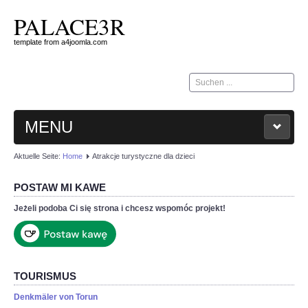
PALACE3R
template from a4joomla.com
Suchen
...
MENU
Aktuelle Seite:
Home
Atrakcje turystyczne dla dzieci
HOME
POSTAW MI KAWE
KONTAKT
Jeżeli podoba Ci się strona i chcesz wspomóc projekt!
TOURISMUS
Denkmäler von Torun