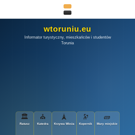
wtoruniu.eu
Informator turystyczny, mieszkańców i studentów
Torunia
🏛
⛪
🗼
🔭
🧱
Ratusz
Katedra
Krzywa Wieża
Kopernik
Mury miejskie