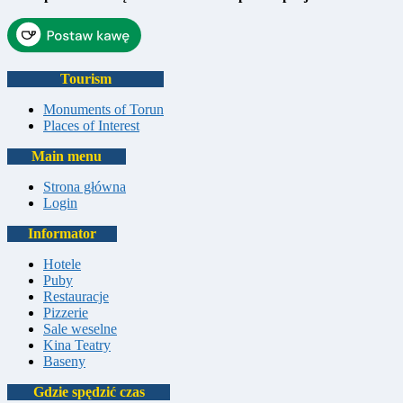
Tourism
Monuments of Torun
Places of Interest
Main menu
Strona główna
Login
Informator
Hotele
Puby
Restauracje
Pizzerie
Sale weselne
Kina Teatry
Baseny
Gdzie spędzić czas