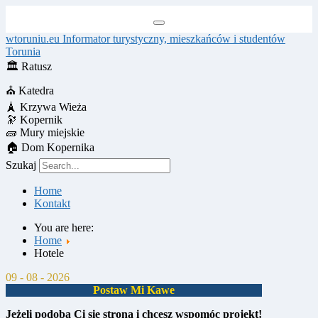
wtoruniu.eu
Informator turystyczny, mieszkańców i studentów
Torunia
🏛
Ratusz
⛪
Katedra
🗼
Krzywa Wieża
🔭
Kopernik
🧱
Mury miejskie
🏠
Dom Kopernika
Szukaj
Home
Kontakt
You are here:
Home
Hotele
09 - 08 - 2026
Postaw Mi Kawe
Jeżeli podoba Ci się strona i chcesz wspomóc projekt!