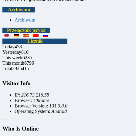
Archiwum
Archiwum
Przełącznik języka
Licznik
Today
458
Yesterday
810
This week
6285
This month
6796
Total
2925415
Visitor Info
IP:
216.73.216.55
Browser:
Chrome
Browser Version:
131.0.0.0
Operating System:
Android
Who Is Online