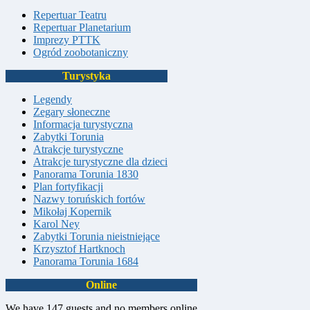
Repertuar Teatru
Repertuar Planetarium
Imprezy PTTK
Ogród zoobotaniczny
Turystyka
Legendy
Zegary słoneczne
Informacja turystyczna
Zabytki Torunia
Atrakcje turystyczne
Atrakcje turystyczne dla dzieci
Panorama Torunia 1830
Plan fortyfikacji
Nazwy toruńskich fortów
Mikołaj Kopernik
Karol Ney
Zabytki Torunia nieistniejące
Krzysztof Hartknoch
Panorama Torunia 1684
Online
We have 147 guests and no members online