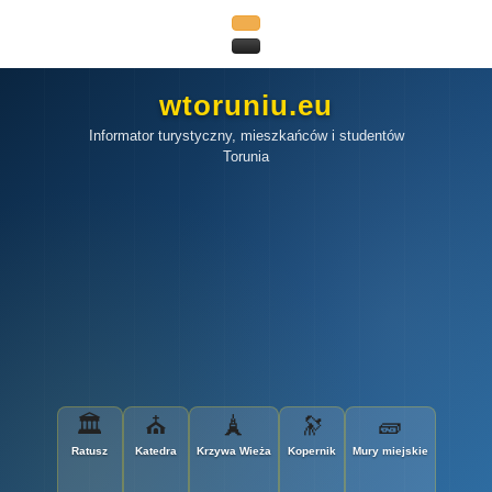
wtoruniu.eu
Informator turystyczny, mieszkańców i studentów
Torunia
🏛
⛪
🗼
🔭
🧱
Ratusz
Katedra
Krzywa Wieża
Kopernik
Mury miejskie