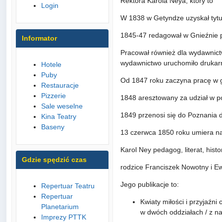
Rektora Karola Neya, który to
Login
W 1838 w Getyndze uzyskał tytuł
1845-47 redagował w Gnieźnie p
Informator
Pracował również dla wydawnictw
wydawnictwo uruchomiło drukarnię
Hotele
Puby
Od 1847 roku zaczyna pracę w 
Restauracje
Pizzerie
1848 aresztowany za udział w p
Sale weselne
1849 przenosi się do Poznania d
Kina Teatry
Baseny
13 czerwca 1850 roku umiera na
Karol Ney pedagog, literat, hist
Gdzie spędzić czas
rodzice Franciszek Nowotny i Ew
Jego publikacje to:
Repertuar Teatru
Repertuar
Kwiaty miłości i przyjaźni
Planetarium
w dwóch oddziałach / z naj
Imprezy PTTK