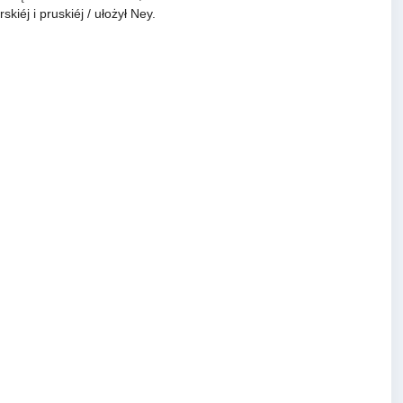
iéj i pruskiéj / ułożył Ney.