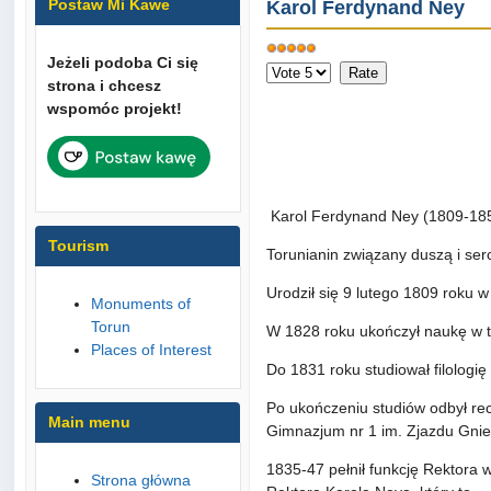
Postaw Mi Kawe
Karol Ferdynand Ney
Jeżeli podoba Ci się
User
Please
strona i chcesz
Rating:
5
/
5
Rate
wspomóc projekt!
Karol Ferdynand Ney (1809-18
Tourism
Torunianin związany duszą i se
Urodził się 9 lutego 1809 roku w
Monuments of
Torun
W 1828 roku ukończył naukę w t
Places of Interest
Do 1831 roku studiował filologię
Po ukończeniu studiów odbył recz
Main menu
Gimnazjum nr 1 im. Zjazdu Gnie
1835-47 pełnił funkcję Rektora 
Strona główna