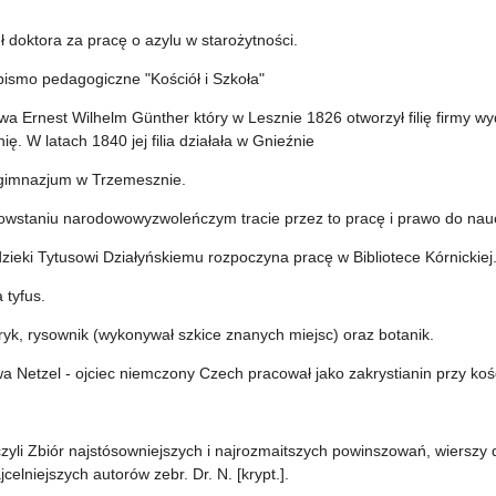
 doktora za pracę o azylu w starożytności.
ismo pedagogiczne "Kościół i Szkoła"
a Ernest Wilhelm Günther który w Lesznie 1826 otworzył filię firmy wyd
. W latach 1840 jej filia działała w Gnieźnie
gimnazjum w Trzemesznie.
owstaniu narodowowyzwoleńczym tracie przez to pracę i prawo do nau
zieki Tytusowi Działyńskiemu rozpoczyna pracę w Bibliotece Kórnickiej
 tyfus.
oryk, rysownik (wykonywał szkice znanych miejsc) oraz botanik.
a Netzel - ojciec niemczony Czech pracował jako zakrystianin przy ko
 czyli Zbiór najstósowniejszych i najrozmaitszych powinszowań, wierszy d
celniejszych autorów zebr. Dr. N. [krypt.].