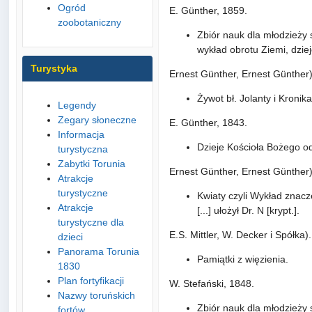
Ogród
E. Günther, 1859.
zoobotaniczny
Zbiór nauk dla młodzieży s
wykład obrotu Ziemi, dziej
Turystyka
Ernest Günther, Ernest Günther
Żywot bł. Jolanty i Kronika
Legendy
Zegary słoneczne
E. Günther, 1843.
Informacja
Dzieje Kościoła Bożego od
turystyczna
Zabytki Torunia
Ernest Günther, Ernest Günther
Atrakcje
turystyczne
Kwiaty czyli Wykład znacze
Atrakcje
[...] ułożył Dr. N [krypt.].
turystyczne dla
E.S. Mittler, W. Decker i Spółka)
dzieci
Panorama Torunia
Pamiątki z więzienia.
1830
Plan fortyfikacji
W. Stefański, 1848.
Nazwy toruńskich
Zbiór nauk dla młodzieży s
fortów