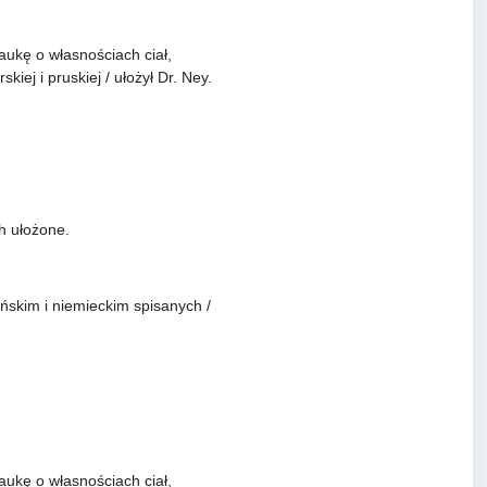
naukę o własnościach ciał,
iej i pruskiej / ułożył Dr. Ney.
h ułożone.
ińskim i niemieckim spisanych /
naukę o własnościach ciał,