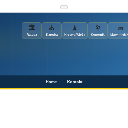
🏛
⛪
🗼
🔭
🧱
Ratusz
Katedra
Krzywa Wieża
Kopernik
Mury miejsk
Home
Kontakt