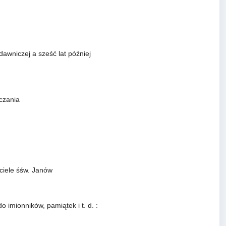
awniczej a sześć lat później
czania
.
ściele śśw. Janów
o imionników, pamiątek i t. d. :