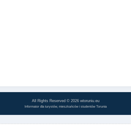
All Rights Reserved © 2026 wtoruniu.eu
Informator dla turystów, mieszkańców i studentów Torunia