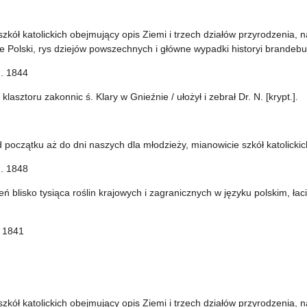
zkół katolickich obejmujący opis Ziemi i trzech działów przyrodzenia, 
e Polski, rys dziejów powszechnych i główne wypadki historyi brandebursk
). 1844
 klasztoru zakonnic ś. Klary w Gnieźnie / ułożył i zebrał Dr. N. [krypt.].
 początku aż do dni naszych dla młodzieży, mianowicie szkół katolickic
). 1848
ń blisko tysiąca roślin krajowych i zagranicznych w języku polskim, łac
. 1841
zkół katolickich obejmujący opis Ziemi i trzech działów przyrodzenia, 