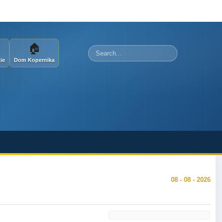
🏠
Szukaj
ie
Dom Kopernika
08 - 08 - 2026