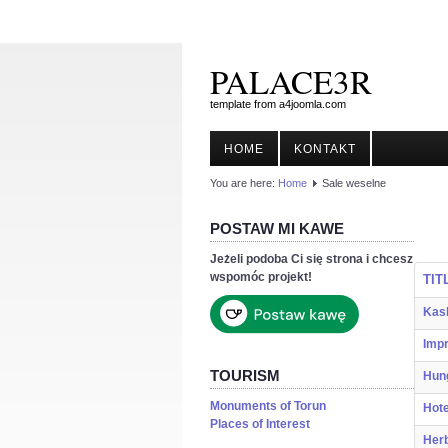
PALACE3R
template from a4joomla.com
HOME
KONTAKT
You are here:
Home
Sale weselne
POSTAW MI KAWE
Jeżeli podoba Ci się strona i chcesz
wspomóc projekt!
TIT
Kas
Impr
TOURISM
Hun
Monuments of Torun
Hote
Places of Interest
Her