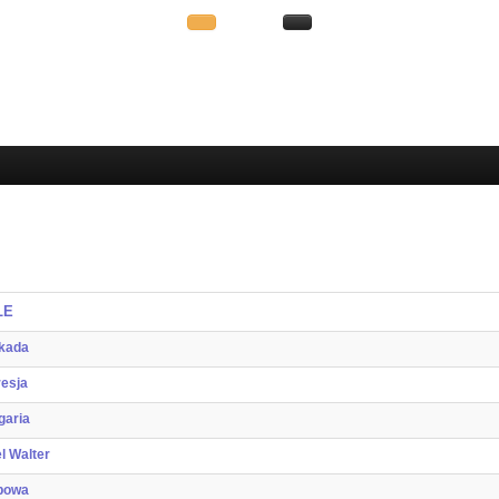
LE
kada
esja
garia
l Walter
bowa