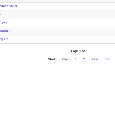
iniec Silver
n
roka
patra I
ng Lin
Page 1 of 2
Start
Prev
1
2
Next
End