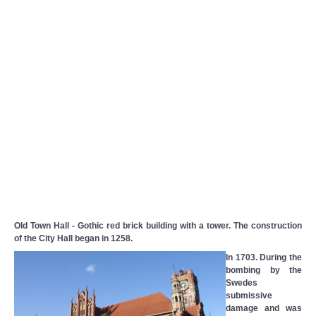
Old Town Hall
-
Gothic
red brick building
with a tower
.
The construction
of
the City Hall
began
in 1258
.
In
1703
.
During the
bombing
by the
Swedes
submissive
damage
and
was