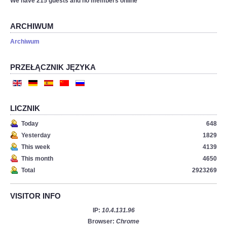
We have 215 guests and no members online
ARCHIWUM
Archiwum
PRZEŁĄCZNIK JĘZYKA
LICZNIK
Today
648
Yesterday
1829
This week
4139
This month
4650
Total
2923269
VISITOR INFO
IP:
10.4.131.96
Browser:
Chrome