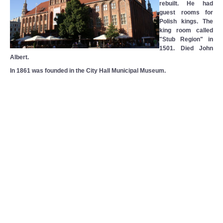
rebuilt
.
He had
guest
rooms for
Polish
kings
.
The
king
room
called
"
Stub
Region
"
in
1501
.
Died
John
Albert
.
In 1861
was founded
in the City Hall
Municipal Museum
.