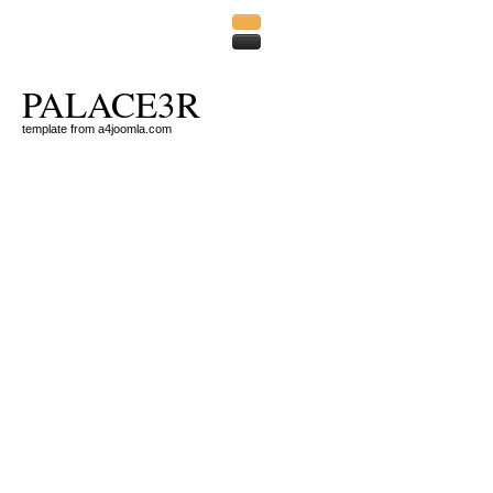
PALACE3R
template from a4joomla.com