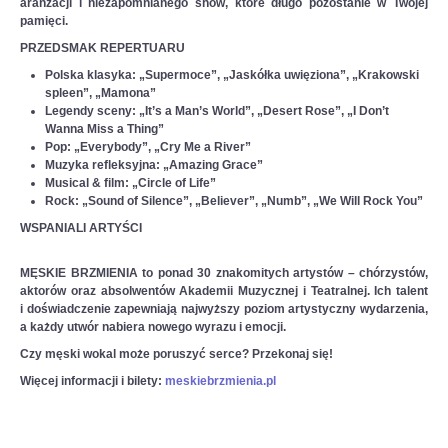
aranżacji i niezapomnianego show, które długo pozostanie w Twojej
pamięci.
PRZEDSMAK REPERTUARU
Polska klasyka:
„Supermoce”, „Jaskółka uwięziona”, „Krakowski
spleen”, „Mamona”
Legendy sceny:
„It’s a Man’s World”, „Desert Rose”, „I Don’t
Wanna Miss a Thing”
Pop:
„Everybody”, „Cry Me a River”
Muzyka refleksyjna:
„Amazing Grace”
Musical & film:
„Circle of Life”
Rock:
„Sound of Silence”, „Believer”, „Numb”, „We Will Rock You”
WSPANIALI ARTYŚCI
MĘSKIE BRZMIENIA
to ponad 30 znakomitych artystów – chórzystów,
aktorów oraz absolwentów Akademii Muzycznej i Teatralnej. Ich talent
i doświadczenie zapewniają najwyższy poziom artystyczny wydarzenia,
a każdy utwór nabiera nowego wyrazu i emocji.
Czy męski wokal może poruszyć serce? Przekonaj się!
Więcej informacji i bilety:
meskiebrzmienia.pl