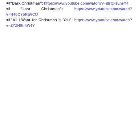
🔊”Dark Christmas”:
https://www.youtube.com/watch?v=dlrQFzLneY4
🔊”Last Christmas”:
https://www.youtube.com/watch?
v=H46CY5RgVCU
🔊”All I Want for Christmas is You”:
https://www.youtube.com/watch?
v=ZYZH9t-4W4Y