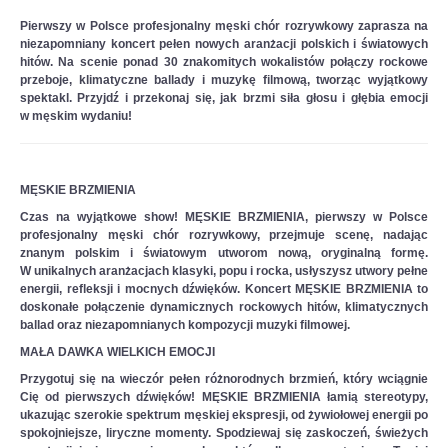
Pierwszy
w Polsce
profesjonalny męski chór
rozrywkowy zaprasza na
niezapomniany koncert pełen nowych aranżacji polskich i światowych
hitów. Na scenie ponad 30 znakomitych wokalistów połączy rockowe
przeboje, klimatyczne ballady i muzykę filmową, tworząc wyjątkowy
spektakl. Przyjdź i przekonaj się, jak brzmi siła głosu i głębia emocji
w męskim wydaniu!
MĘSKIE BRZMIENIA
Czas na wyjątkowe show!
MĘSKIE BRZMIENIA
, pierwszy w Polsce
profesjonalny
męski chór
rozrywkowy, przejmuje scenę, nadając
znanym polskim i światowym utworom nową, oryginalną formę.
W unikalnych aranżacjach klasyki, popu i rocka, usłyszysz utwory pełne
energii, refleksji i mocnych dźwięków. Koncert
MĘSKIE BRZMIENIA
to
doskonałe połączenie dynamicznych rockowych hitów, klimatycznych
ballad oraz niezapomnianych kompozycji muzyki filmowej.
MAŁA DAWKA WIELKICH EMOCJI
Przygotuj się na wieczór pełen różnorodnych brzmień, który wciągnie
Cię od pierwszych dźwięków!
MĘSKIE BRZMIENIA
łamią stereotypy,
ukazując szerokie spektrum męskiej ekspresji, od żywiołowej energii po
spokojniejsze, liryczne momenty. Spodziewaj się zaskoczeń, świeżych