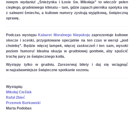
nowym wydaniu! „Śnieżynka i Łosie św. Mikołaja” to wieczór pełen
ciepłego, grudniowego klimatu – tam, gdzie zapach piernika spotyka się
z salwami śmiechu, a kultowe numery zyskują wyjątkową, świąteczną
oprawę.
Podczas występu
Kabaret Moralnego Niepokoju
zaprezentuje kultowe
skecze i scenki, przygotowane specjalnie na ten czas w wersji „pod
choinkę”. Będzie więcej lampek, więcej zaskoczeń i ten sam, wysoki
poziom humoru! Idealna okazja w grudniowej gonitwie, aby spuścić
trochę pary ze świątecznego kotła.
Występy
tylko w grudniu
. Zarezerwuj bilety i daj się wciągnąć
w najzabawniejsze świąteczne spotkanie sezonu.
Wystąpią:
Mikołaj Cieślak
Rafał Zbieć
Przemek Borkowski
Marta Podobas