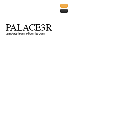
PALACE3R
template from a4joomla.com