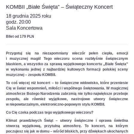
KOMBII „Białe Święta” – Świąteczny Koncert
18 grudnia 2025 roku
godz. 20:00
Sala Koncertowa
BIlet od 179 PLN
Przygotuj się na niezapomniany wieczór pełen ciepła, emocji
i muzycznej magii!
Tego wieczoru scena rozbłyśnie świątecznym
blaskiem, a wszystko za sprawą wyjątkowego koncertu „Białe Święta”
w wykonaniu jednej z najbardziej kultowych formacji polskiej sceny
muzycznej – zespołu KOMBII.
To coś więcej niż koncert – to świąteczne widowisko, które przeniesie
Cię w świat wspomnień, miłości i wspólnego świętowania. W magicznej
atmosferze Bożego Narodzenia zabrzmią nie tylko największe przeboje
zespołu, ale również wyjątkowe, nastrojowe utwory świąteczne
w niepowtarzalnym, elektroniczno-popowym stylu KOMBII.
Co Cię czeka podczas tego wyjątkowego wieczoru?
Klimat prawdziwych Świąt – utwory świąteczne i oprawa świetlna
stworzą wyjątkową, przytulną atmosferę. To koncert, na którym
poczujesz się jak w domu – wśród bliskich, przy dźwiękach ukochanych