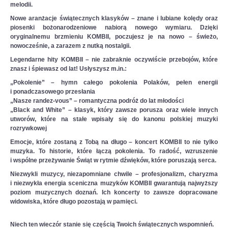
melodii.
Nowe aranżacje świątecznych klasyków – znane i lubiane kolędy oraz
piosenki bożonarodzeniowe nabiorą nowego wymiaru. Dzięki
oryginalnemu brzmieniu KOMBII, poczujesz je na nowo – świeżo,
nowocześnie, a zarazem z nutką nostalgii.
Legendarne hity KOMBII – nie zabraknie oczywiście przebojów, które
znasz i śpiewasz od lat! Usłyszysz m.in.:
„Pokolenie”
– hymn całego pokolenia Polaków, pełen energii
i ponadczasowego przesłania
„Nasze randez-vous”
– romantyczna podróż do lat młodości
„Black and White”
– klasyk, który zawsze porusza oraz wiele innych
utworów, które na stałe wpisały się do kanonu polskiej muzyki
rozrywkowej
Emocje, które zostaną z Tobą na długo – koncert KOMBII to nie tylko
muzyka. To historie, które łączą pokolenia. To radość, wzruszenie
i wspólne przeżywanie Świąt w rytmie dźwięków, które poruszają serca.
Niezwykli muzycy, niezapomniane chwile – profesjonalizm, charyzma
i niezwykła energia sceniczna muzyków KOMBII gwarantują najwyższy
poziom muzycznych doznań. Ich koncerty to zawsze dopracowane
widowiska, które długo pozostają w pamięci.
Niech ten wieczór stanie się częścią Twoich świątecznych wspomnień.