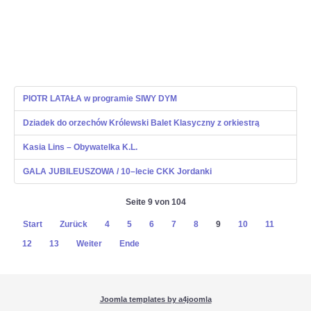
PIOTR LATAŁA w programie SIWY DYM
Dziadek do orzechów Królewski Balet Klasyczny z orkiestrą
Kasia Lins – Obywatelka K.L.
GALA JUBILEUSZOWA / 10–lecie CKK Jordanki
Seite 9 von 104
Start
Zurück
4
5
6
7
8
9
10
11
12
13
Weiter
Ende
Joomla templates by a4joomla