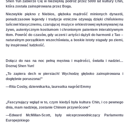
Shen Yun zabierze Cię w niezwykłą podróż przez 5000 lat kultury Chin,
która została zainspirowana przez Boga.
Niezwykłe piękno z Niebios, głęboka mądrość minionych dynastii,
ponadczasowe legendy i tradycje etniczne ożywają dzięki chińskiemu
tańcowi klasycznemu, czarującej muzyce orkiestrowej wykonywanej na
żywo, autentycznym kostiumom i chronionym patentem interaktywnym
tłom. Powróć do czasów, gdy uczeni i artyści dążyli do harmonii z Tao –
naturalnym porządkiem wszechświata, a boskie istoty stąpały po ziemi,
by inspirować ludzkość.
Dołącz do nas na noc pełną męstwa i mądrości, światła i nadziei…
Doznaj Shen Yun!
„To zapiera dech w piersiach! Wychodzę głęboko zainspirowana i
dogłębnie poruszona!”
—Rita Cosby, dziennikarka, laureatka nagród Emmy
„Fascynujący wgląd w to, czym kiedyś była kultura Chin, i co pewnego
dnia, mam nadzieję, zostanie Chinom przywrócone”
—Edward McMillan-Scott, były wiceprzewodniczący Parlamentu
Europejskiego