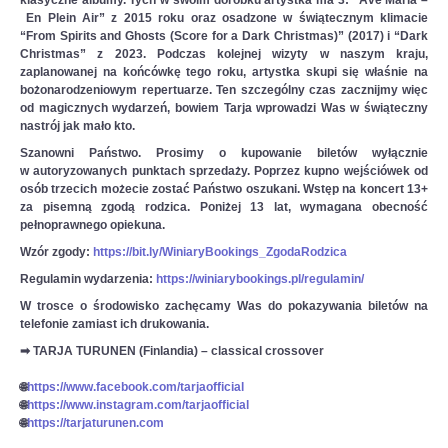
klasyczne albumy. Tych w swoim dorobku artystka ma 3: “Ave Maria –
En Plein Air” z 2015 roku oraz osadzone w świątecznym klimacie
“From Spirits and Ghosts (Score for a Dark Christmas)” (2017) i “Dark
Christmas” z 2023. Podczas kolejnej wizyty w naszym kraju,
zaplanowanej na końcówkę tego roku, artystka skupi się właśnie na
bożonarodzeniowym repertuarze. Ten szczególny czas zacznijmy więc
od magicznych wydarzeń, bowiem Tarja wprowadzi Was w świąteczny
nastrój jak mało kto.
Szanowni Państwo. Prosimy o kupowanie biletów wyłącznie
w autoryzowanych punktach sprzedaży. Poprzez kupno wejściówek od
osób trzecich możecie zostać Państwo oszukani. Wstęp na koncert 13+
za pisemną zgodą rodzica. Poniżej 13 lat, wymagana obecność
pełnoprawnego opiekuna.
Wzór zgody:
https://bit.ly/WiniaryBookings_ZgodaRodzica
Regulamin wydarzenia:
https://winiarybookings.pl/regulamin/
W trosce o środowisko zachęcamy Was do pokazywania biletów na
telefonie zamiast ich drukowania.
➡ TARJA TURUNEN (Finlandia) – classical crossover
🌐
https://www.facebook.com/tarjaofficial
🌐
https://www.instagram.com/tarjaofficial
🌐
https://tarjaturunen.com