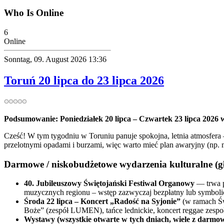
Who Is Online
6
Online
Sonntag, 09. August 2026 13:36
Toruń 20 lipca do 23 lipca 2026
Podsumowanie: Poniedziałek 20 lipca – Czwartek 23 lipca 2026
Cześć! W tym tygodniu w Toruniu panuje spokojna, letnia atmosfera 
przelotnymi opadami i burzami, więc warto mieć plan awaryjny (np. 
Darmowe / niskobudżetowe wydarzenia kulturalne (g
40. Jubileuszowy Świętojański Festiwal Organowy
— trwa p
muzycznych regionu – wstęp zazwyczaj bezpłatny lub symbolic
Środa 22 lipca – Koncert „Radość na Syjonie”
(w ramach Św
Boże” (zespół LUMEN), tańce lednickie, koncert reggae zesp
Wystawy (wszystkie otwarte w tych dniach, wiele z darm