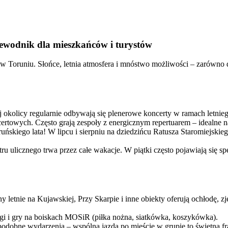
zewodnik dla mieszkańców i turystów
 Toruniu. Słońce, letnia atmosfera i mnóstwo możliwości – zarówno dla 
ej okolicy regularnie odbywają się plenerowe koncerty w ramach letn
towych. Często grają zespoły z energicznym repertuarem – idealne n
ruńskiego lata! W lipcu i sierpniu na dziedzińcu Ratusza Staromiejsk
atru ulicznego trwa przez całe wakacje. W piątki często pojawiają się
y letnie na Kujawskiej, Przy Skarpie i inne obiekty oferują ochłodę, z
gi i gry na boiskach MOSiR (piłka nożna, siatkówka, koszykówka).
podobne wydarzenia – wspólna jazda po mieście w grupie to świetna fr