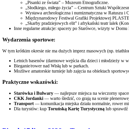
„Pisanki ze świata” – Muzeum Etnograficzne.
„Słodkiego, miłego życia” – Centrum Sztuki Współczesn
Wystawa archeologiczna i numizmatyczna w Ratuszu i
Międzynarodowy Festiwal Grafiki Projektowej PLAST
„Skarby pradziejowych elit” i afrykański teatr lalek (Kon
Inne regularne atrakcje: spacery po Starówce, wizyty w Domu K
Wydarzenia sportowe:
W tym krótkim okresie nie ma dużych imprez masowych (np. triathlo
Letnich basenów (darmowe wejścia dla dzieci i młodzieży w w
Bieganie/rower nad Wisłą lub w parkach.
Możliwe amatorskie turnieje lub zajęcia na obiektach sportow
Praktyczne wskazówki:
Starówka i Bulwary
— najlepsze miejsca na wieczorny spacer 
CKK Jordanki
— warto śledzić, co grają na scenie plenerowe
Transport
— komunikacja miejska działa normalnie, rower mie
Dla turystów: kup
Toruńską Kartę Turystyczną
lub sprawdź