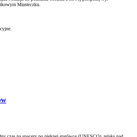
rnikowym Miasteczku.
cyjne.
ów
alny czas na spacery po pięknej starówce (UNESCO), relaks nad 