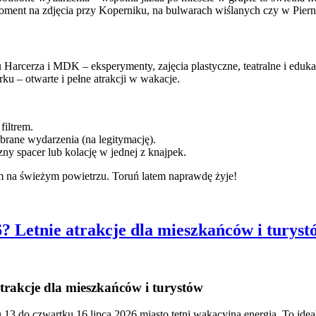
moment na zdjęcia przy Koperniku, na bulwarach wiślanych czy w Pie
rcerza i MDK – eksperymenty, zajęcia plastyczne, teatralne i eduka
u – otwarte i pełne atrakcji w wakacje.
filtrem.
ybrane wydarzenia (na legitymację).
ny spacer lub kolację w jednej z knajpek.
em na świeżym powietrzu. Toruń latem naprawdę żyje!
? Letnie atrakcje dla mieszkańców i turyst
trakcje dla mieszkańców i turystów
 13 do czwartku 16 lipca 2026 miasto tętni wakacyjną energią. To ide