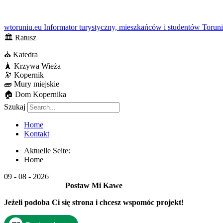
wtoruniu.eu
Informator turystyczny, mieszkańców i studentów Torun
🏛
Ratusz
⛪
Katedra
🗼
Krzywa Wieża
🔭
Kopernik
🧱
Mury miejskie
🏠
Dom Kopernika
Szukaj
Home
Kontakt
Aktuelle Seite:
Home
09 - 08 - 2026
Postaw Mi Kawe
Jeżeli podoba Ci się strona i chcesz wspomóc projekt!