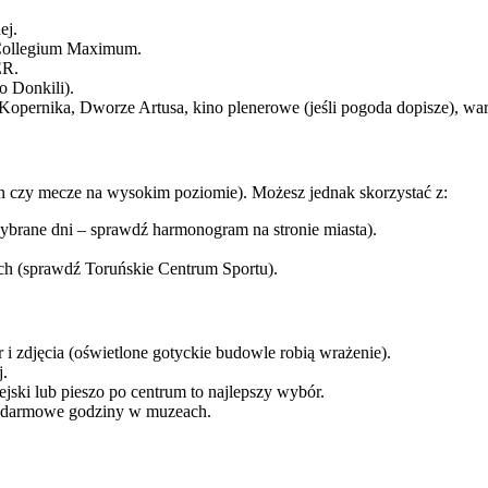
ej.
 Collegium Maximum.
ER.
o Donkili).
opernika, Dworze Artusa, kino plenerowe (jeśli pogoda dopisze), wars
n czy mecze na wysokim poziomie). Możesz jednak skorzystać z:
ybrane dni – sprawdź harmonogram na stronie miasta).
ych (sprawdź Toruńskie Centrum Sportu).
i zdjęcia (oświetlone gotyckie budowle robią wrażenie).
j.
jski lub pieszo po centrum to najlepszy wybór.
 darmowe godziny w muzeach.