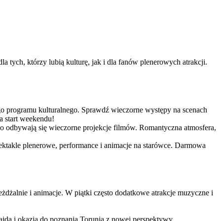
tych, którzy lubią kulturę, jak i dla fanów plenerowych atrakcji. 
iego programu kulturalnego. Sprawdź wieczorne występy na scenach
a start weekendu!
iego odbywają się wieczorne projekcje filmów. Romantyczna atmosfera,
 spektakle plenerowe, performance i animacje na starówce. Darmowa
jeżdżalnie i animacje. W piątki często dodatkowe atrakcje muzyczne i
ajda i okazja do poznania Torunia z nowej perspektywy.