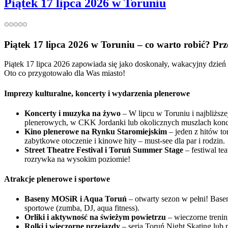
Piątek 17 lipca 2026 w Toruniu
Piątek 17 lipca 2026 w Toruniu – co warto robić? Pr
Piątek 17 lipca 2026 zapowiada się jako doskonały, wakacyjny dzień w
Oto co przygotowało dla Was miasto!
Imprezy kulturalne, koncerty i wydarzenia plenerowe
Koncerty i muzyka na żywo
– W lipcu w Toruniu i najbliższ
plenerowych, w CKK Jordanki lub okolicznych muszlach koncer
Kino plenerowe na Rynku Staromiejskim
– jeden z hitów to
zabytkowe otoczenie i kinowe hity – must-see dla par i rodzin.
Street Theatre Festival i Toruń Summer Stage
– festiwal te
rozrywka na wysokim poziomie!
Atrakcje plenerowe i sportowe
Baseny MOSiR i Aqua Toruń
– otwarty sezon w pełni! Basen
sportowe (zumba, DJ, aqua fitness).
Orliki i aktywność na świeżym powietrzu
– wieczorne trenin
Rolki i wieczorne przejazdy
– seria Toruń Night Skating lub 