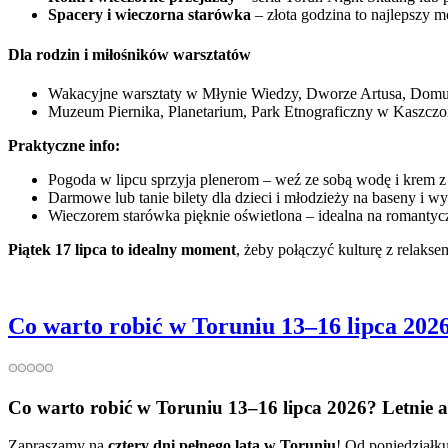
Spacery i wieczorna starówka
– złota godzina to najlepszy 
Dla rodzin i miłośników warsztatów
Wakacyjne warsztaty w Młynie Wiedzy, Dworze Artusa, Domu Ha
Muzeum Piernika, Planetarium, Park Etnograficzny w Kaszczork
Praktyczne info:
Pogoda w lipcu sprzyja plenerom – weź ze sobą wodę i krem z 
Darmowe lub tanie bilety dla dzieci i młodzieży na baseny i w
Wieczorem starówka pięknie oświetlona – idealna na romantycz
Piątek 17 lipca to idealny moment
, żeby połączyć kulturę z relaks
Co warto robić w Toruniu 13–16 lipca 2026
Co warto robić w Toruniu 13–16 lipca 2026? Letnie a
Zapraszamy na 
cztery dni pełnego lata w Toruniu
! Od poniedziałku