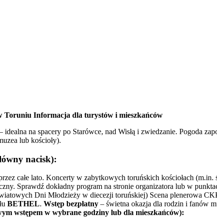
 w Toruniu
Informacja dla turystów i mieszkańców
– idealna na spacery po Starówce, nad Wisłą i zwiedzanie. Pogoda zap
muzea lub kościoły).
łówny nacisk):
rzez całe lato. Koncerty w zabytkowych toruńskich kościołach (m.in. ś
zny. Sprawdź dokładny program na stronie organizatora lub w punkta
iatowych Dni Młodzieży w diecezji toruńskiej) Scena plenerowa CKK 
ołu
BETHEL
.
Wstęp bezpłatny
– świetna okazja dla rodzin i fanów mu
owym wstępem w wybrane godziny lub dla mieszkańców):