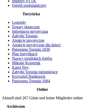
Imprezy PTTK
Ogród zoobotaniczny
Turystyka
Legendy
Zegary słoneczne
Informacja turystyczna
Zabytki Torunia
Atrakcje turystyczne
Atrakcje turystyczne dla dzieci
Panorama Torunia 1830
Plan fortyfikacji
Nazwy toruńskich fortów
Mikołaj Kopernik
Karol Ney
Zabytki Torunia nieistniejące
Krzysztof Hartknoch
Panorama Torunia 1684
Online
Aktuell sind 267 Gäste und keine Mitglieder online
Archiwum