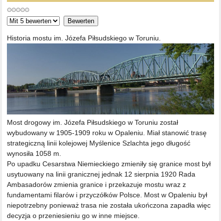
Bitte
bewerten
Historia mostu im. Józefa Piłsudskiego w Toruniu.
Most drogowy im. Józefa Piłsudskiego w Toruniu został
wybudowany w 1905-1909 roku w Opaleniu. Miał stanowić trasę
strategiczną linii kolejowej Myślenice Szlachta jego długość
wynosiła 1058 m.
Po upadku Cesarstwa Niemieckiego zmieniły się granice most był
usytuowany na linii granicznej jednak 12 sierpnia 1920 Rada
Ambasadorów zmienia granice i przekazuje mostu wraz z
fundamentami filarów i przyczółków Polsce. Most w Opaleniu był
niepotrzebny ponieważ trasa nie została ukończona zapadła więc
decyzja o przeniesieniu go w inne miejsce.