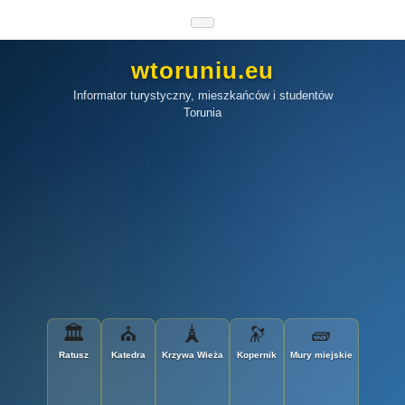
wtoruniu.eu
Informator turystyczny, mieszkańców i studentów
Torunia
🏛
⛪
🗼
🔭
🧱
Ratusz
Katedra
Krzywa Wieża
Kopernik
Mury miejskie