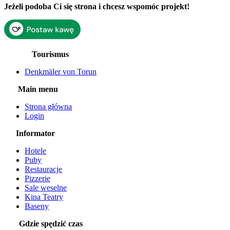
Jeżeli podoba Ci się strona i chcesz wspomóc projekt!
Tourismus
Denkmäler von Torun
Main menu
Strona główna
Login
Informator
Hotele
Puby
Restauracje
Pizzerie
Sale weselne
Kina Teatry
Baseny
Gdzie spędzić czas