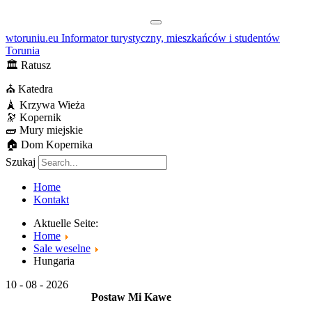
wtoruniu.eu
Informator turystyczny, mieszkańców i studentów
Torunia
🏛
Ratusz
⛪
Katedra
🗼
Krzywa Wieża
🔭
Kopernik
🧱
Mury miejskie
🏠
Dom Kopernika
Szukaj
Home
Kontakt
Aktuelle Seite:
Home
Sale weselne
Hungaria
10 - 08 - 2026
Postaw Mi Kawe