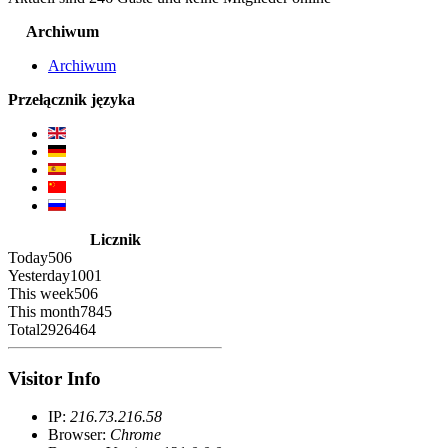
Archiwum
Archiwum
Przełącznik języka
Licznik
Today
506
Yesterday
1001
This week
506
This month
7845
Total
2926464
Visitor Info
IP:
216.73.216.58
Browser:
Chrome