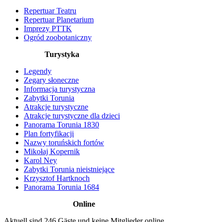
Repertuar Teatru
Repertuar Planetarium
Imprezy PTTK
Ogród zoobotaniczny
Turystyka
Legendy
Zegary słoneczne
Informacja turystyczna
Zabytki Torunia
Atrakcje turystyczne
Atrakcje turystyczne dla dzieci
Panorama Torunia 1830
Plan fortyfikacji
Nazwy toruńskich fortów
Mikołaj Kopernik
Karol Ney
Zabytki Torunia nieistniejące
Krzysztof Hartknoch
Panorama Torunia 1684
Online
Aktuell sind 246 Gäste und keine Mitglieder online