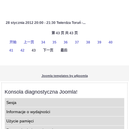
28 stycznia 2012 20:00 - 21:30 Twierdza Toruń -...
第 43 页 共 43 页
开始
上一页
34
35
36
37
38
39
40
41
42
43
下一页
最后
Joomla templates by a4joomla
Konsola diagnostyczna Joomla!
Sesja
Informacje o wydajności
Użycie pamięci