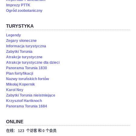
Imprezy PTTK
Ogród zoobotaniczny
TURYSTYKA
Legendy
Zegary słoneczne
Informacja turystyczna
Zabytki Torunia
Atrakcje turystyczne
Atrakcje turystyczne dla dzieci
Panorama Torunia 1830
Plan fortyfikacji
Nazwy toruńskich fortów
Mikołaj Kopernik
Karol Ney
Zabytki Torunia nieistniejące
Krzysztof Hartknoch
Panorama Torunia 1684
ONLINE
在线： 123 个访客 和 0 个会员