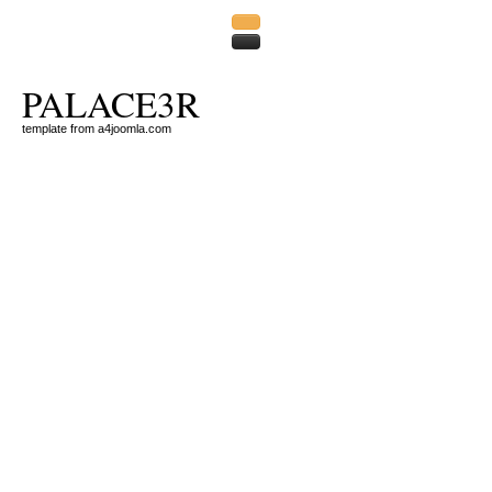
PALACE3R
template from a4joomla.com