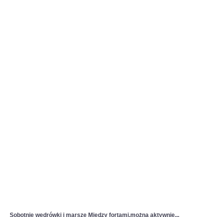
Sobotnie wędrówki i marsze Między fortami,można aktywnie...