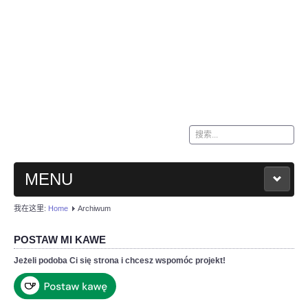
站
内
搜
索
MENU
我在这里:
Home
Archiwum
HOME
POSTAW MI KAWE
KONTAKT
Jeżeli podoba Ci się strona i chcesz wspomóc projekt!