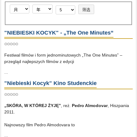
筛选
"NIEBIESKI KOCYK" - „The One Minutes”
Festiwal filmów i form jednominutowych „The One Minutes” –
przegląd najlepszych filmów z edycji
...
"Niebieski Kocyk" Kino Studenckie
„SKÓRA, W KTÓREJ ŻYJĘ”
, reż.
Pedro Almodovar
, Hiszpania
2011.
Najnowszy film Pedro Almodovara to
...