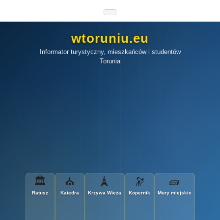
wtoruniu.eu
Informator turystyczny, mieszkańców i studentów
Torunia
🏛
⛪
🗼
🔭
🧱
Ratusz
Katedra
Krzywa Wieża
Kopernik
Mury miejskie