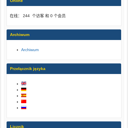
Online
在线： 244 个访客 和 0 个会员
Archiwum
Archiwum
Przełącznik języka
Licznik