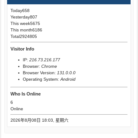
Today
658
Yesterday
807
This week
5675
This month
6186
Total
2924805
Visitor Info
IP:
216.73.216.177
Browser:
Chrome
Browser Version:
131.0.0.0
Operating System:
Android
Who Is Online
6
Online
2026年8月08日 18:03, 星期六