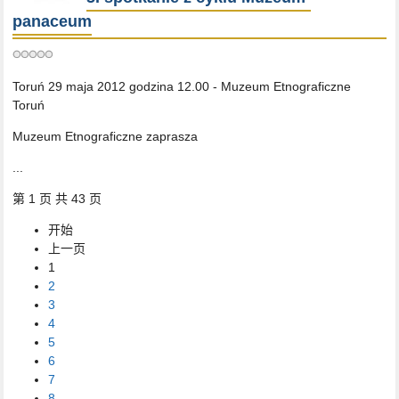
panaceum
Toruń 29 maja 2012 godzina 12.00 - Muzeum Etnograficzne
Toruń
Muzeum Etnograficzne zaprasza
...
第 1 页 共 43 页
开始
上一页
1
2
3
4
5
6
7
8