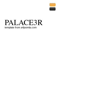
PALACE3R
template from a4joomla.com