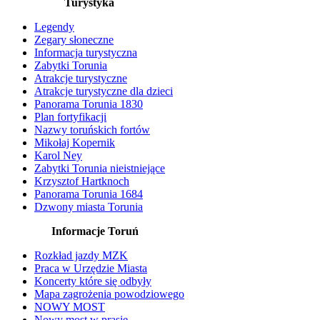
Turystyka
Legendy
Zegary słoneczne
Informacja turystyczna
Zabytki Torunia
Atrakcje turystyczne
Atrakcje turystyczne dla dzieci
Panorama Torunia 1830
Plan fortyfikacji
Nazwy toruńskich fortów
Mikołaj Kopernik
Karol Ney
Zabytki Torunia nieistniejące
Krzysztof Hartknoch
Panorama Torunia 1684
Dzwony miasta Torunia
Informacje Toruń
Rozkład jazdy MZK
Praca w Urzędzie Miasta
Koncerty które się odbyły
Mapa zagrożenia powodziowego
NOWY MOST
Nowy most w prasie