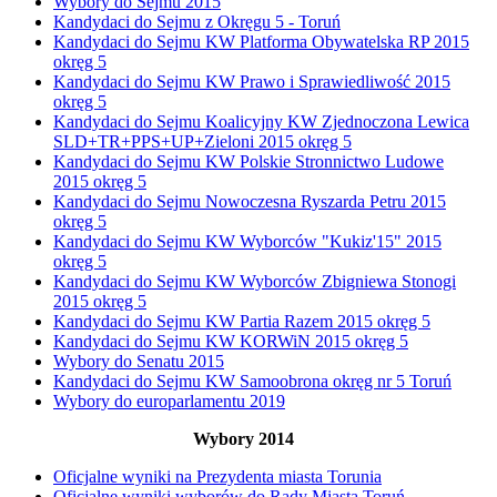
Wybory do Sejmu 2015
Kandydaci do Sejmu z Okręgu 5 - Toruń
Kandydaci do Sejmu KW Platforma Obywatelska RP 2015
okręg 5
Kandydaci do Sejmu KW Prawo i Sprawiedliwość 2015
okręg 5
Kandydaci do Sejmu Koalicyjny KW Zjednoczona Lewica
SLD+TR+PPS+UP+Zieloni 2015 okręg 5
Kandydaci do Sejmu KW Polskie Stronnictwo Ludowe
2015 okręg 5
Kandydaci do Sejmu Nowoczesna Ryszarda Petru 2015
okręg 5
Kandydaci do Sejmu KW Wyborców "Kukiz'15" 2015
okręg 5
Kandydaci do Sejmu KW Wyborców Zbigniewa Stonogi
2015 okręg 5
Kandydaci do Sejmu KW Partia Razem 2015 okręg 5
Kandydaci do Sejmu KW KORWiN 2015 okręg 5
Wybory do Senatu 2015
Kandydaci do Sejmu KW Samoobrona okręg nr 5 Toruń
Wybory do europarlamentu 2019
Wybory 2014
Oficjalne wyniki na Prezydenta miasta Torunia
Oficjalne wyniki wyborów do Rady Miasta Toruń