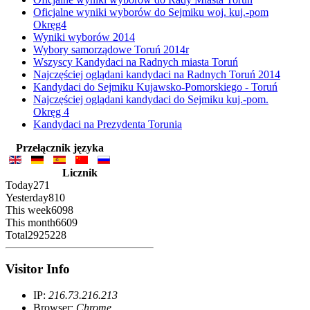
Oficjalne wyniki wyborów do Sejmiku woj. kuj.-pom
Okręg4
Wyniki wyborów 2014
Wybory samorządowe Toruń 2014r
Wszyscy Kandydaci na Radnych miasta Toruń
Najczęściej oglądani kandydaci na Radnych Toruń 2014
Kandydaci do Sejmiku Kujawsko-Pomorskiego - Toruń
Najczęściej oglądani kandydaci do Sejmiku kuj.-pom.
Okręg 4
Kandydaci na Prezydenta Torunia
Przełącznik języka
Licznik
Today
271
Yesterday
810
This week
6098
This month
6609
Total
2925228
Visitor Info
IP:
216.73.216.213
Browser:
Chrome