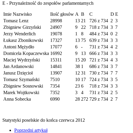
E - Przynależność do zespołów parlamentarnych
Imie Nazwisko
Ilość głosów
A
B
C
D
E
Tomasz Lenz
28998
13
21
726 z 734
2
3
Zbigniew Girzyński
24907
9
22
718 z 734
3
7
Jerzy Wenderlich
19078
1
8
484 z 734
0
2
Łukasz Zbonikowski
17327
13
75
639 z 734
3
3
Antoni Mężydło
17077
6
-
731 z 734
4
2
Domicela Kopaczewska
16992
9
13
666 z 734
3
3
Maciej Wydrzyński
15311
15
20
721 z 734
4
3
Jan Ardanowski
14841
38
1
686 z 734
3
7
Janusz Dzięcioł
13907
12
31
730 z 734
7
7
Tomasz Szymański
7510
10
17
724 z 734
3
5
Zbigniew Sosnowski
7354
23
6
718 z 734
3
3
Marek Wojtkowski
7352
3
4
731 z 734
2
5
Anna Sobecka
6990
28
272
729 z 734
2
7
Statystyki poselskie do końca czerwca 2012
Poprzedni artykuł