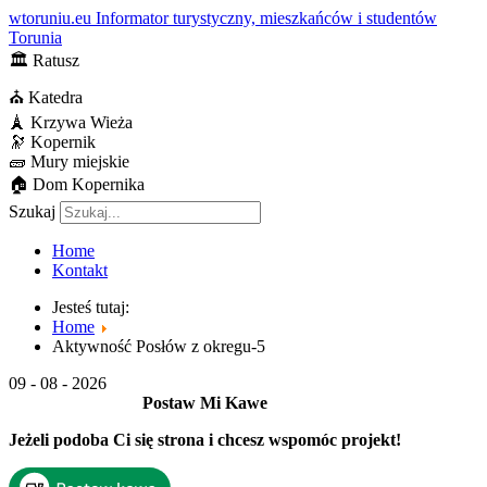
wtoruniu.eu
Informator turystyczny, mieszkańców i studentów
Torunia
🏛
Ratusz
⛪
Katedra
🗼
Krzywa Wieża
🔭
Kopernik
🧱
Mury miejskie
🏠
Dom Kopernika
Szukaj
Home
Kontakt
Jesteś tutaj:
Home
Aktywność Posłów z okregu-5
09 - 08 - 2026
Postaw Mi Kawe
Jeżeli podoba Ci się strona i chcesz wspomóc projekt!