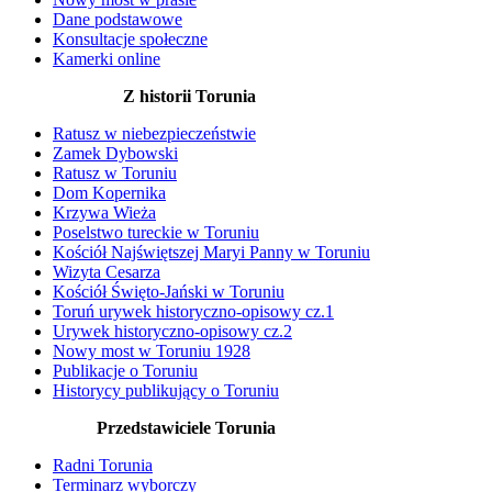
Dane podstawowe
Konsultacje społeczne
Kamerki online
Z historii Torunia
Ratusz w niebezpieczeństwie
Zamek Dybowski
Ratusz w Toruniu
Dom Kopernika
Krzywa Wieża
Poselstwo tureckie w Toruniu
Kościół Najświętszej Maryi Panny w Toruniu
Wizyta Cesarza
Kościół Święto-Jański w Toruniu
Toruń urywek historyczno-opisowy cz.1
Urywek historyczno-opisowy cz.2
Nowy most w Toruniu 1928
Publikacje o Toruniu
Historycy publikujący o Toruniu
Przedstawiciele Torunia
Radni Torunia
Terminarz wyborczy