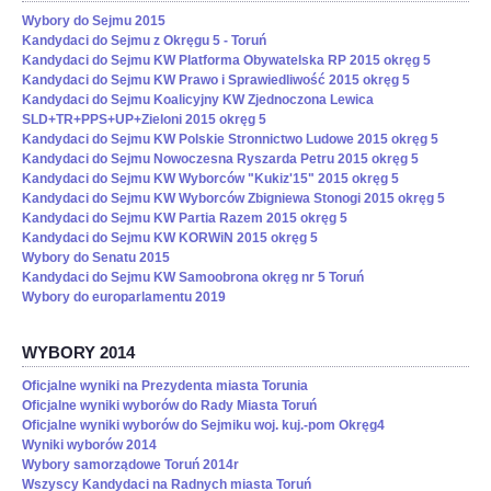
Wybory do Sejmu 2015
Kandydaci do Sejmu z Okręgu 5 - Toruń
Kandydaci do Sejmu KW Platforma Obywatelska RP 2015 okręg 5
Kandydaci do Sejmu KW Prawo i Sprawiedliwość 2015 okręg 5
Kandydaci do Sejmu Koalicyjny KW Zjednoczona Lewica
SLD+TR+PPS+UP+Zieloni 2015 okręg 5
Kandydaci do Sejmu KW Polskie Stronnictwo Ludowe 2015 okręg 5
Kandydaci do Sejmu Nowoczesna Ryszarda Petru 2015 okręg 5
Kandydaci do Sejmu KW Wyborców "Kukiz'15" 2015 okręg 5
Kandydaci do Sejmu KW Wyborców Zbigniewa Stonogi 2015 okręg 5
Kandydaci do Sejmu KW Partia Razem 2015 okręg 5
Kandydaci do Sejmu KW KORWiN 2015 okręg 5
Wybory do Senatu 2015
Kandydaci do Sejmu KW Samoobrona okręg nr 5 Toruń
Wybory do europarlamentu 2019
WYBORY 2014
Oficjalne wyniki na Prezydenta miasta Torunia
Oficjalne wyniki wyborów do Rady Miasta Toruń
Oficjalne wyniki wyborów do Sejmiku woj. kuj.-pom Okręg4
Wyniki wyborów 2014
Wybory samorządowe Toruń 2014r
Wszyscy Kandydaci na Radnych miasta Toruń